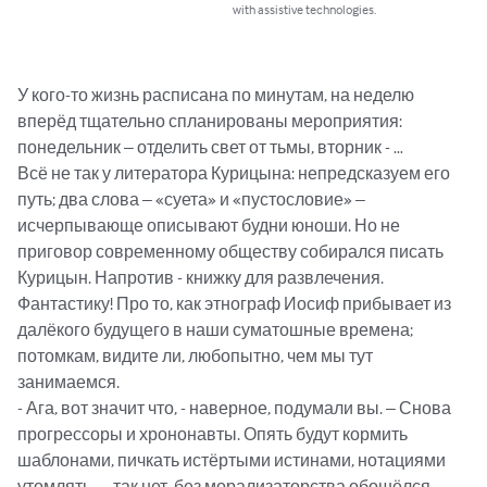
with assistive technologies.
У кого-то жизнь расписана по минутам, на неделю 
вперёд тщательно спланированы мероприятия: 
понедельник – отделить свет от тьмы, вторник - …

Всё не так у литератора Курицына: непредсказуем его 
путь; два слова – «суета» и «пустословие» – 
исчерпывающе описывают будни юноши. Но не 
приговор современному обществу собирался писать 
Курицын. Напротив - книжку для развлечения. 
Фантастику! Про то, как этнограф Иосиф прибывает из 
далёкого будущего в наши суматошные времена; 
потомкам, видите ли, любопытно, чем мы тут 
занимаемся.

- Ага, вот значит что, - наверное, подумали вы. – Снова 
прогрессоры и хрононавты. Опять будут кормить 
шаблонами, пичкать истёртыми истинами, нотациями 
утомлять… - так нет, без морализаторства обошёлся 