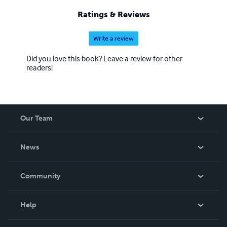
Ratings & Reviews
Write a review
Did you love this book? Leave a review for other
readers!
Our Team
About Us
News
Careers
In The News
Community
Events
Blog
Help
Videos