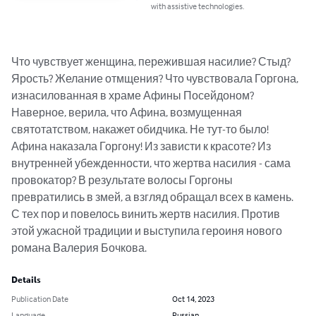
with assistive technologies.
Что чувствует женщина, пережившая насилие? Стыд? 
Ярость? Желание отмщения? Что чувствовала Горгона, 
изнасилованная в храме Афины Посейдоном? 
Наверное, верила, что Афина, возмущенная 
святотатством, накажет обидчика. Не тут-то было! 
Афина наказала Горгону! Из зависти к красоте? Из 
внутренней убежденности, что жертва насилия - сама 
провокатор? В результате волосы Горгоны 
превратились в змей, а взгляд обращал всех в камень. 
С тех пор и повелось винить жертв насилия. Против 
этой ужасной традиции и выступила героиня нового 
романа Валерия Бочкова.
Details
Publication Date
Oct 14, 2023
Language
Russian