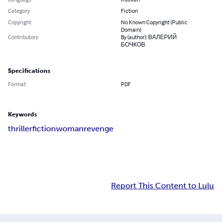
Category
Fiction
Copyright
No Known Copyright (Public
Domain)
Contributors
By (author): ВАЛЕРИЙ
БОЧКОВ
Specifications
Format
PDF
Keywords
thriller
fiction
woman
revenge
Report This Content to Lulu