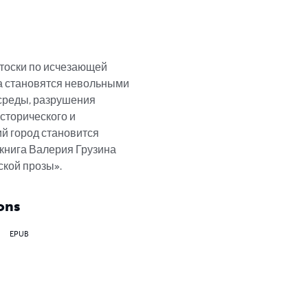
тоски по исчезающей 
а становятся невольными 
среды, разрушения 
сторического и 
й город становится 
книга Валерия Грузина 
ской прозы».
ons
EPUB