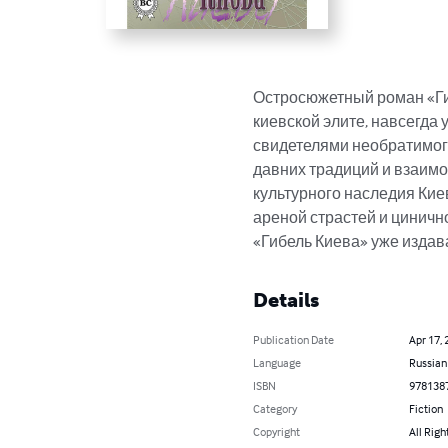
Остросюжетный роман «Гиб
киевской элите, навсегда
свидетелями необратимого
давних традиций и взаимо
культурного наследия Кие
ареной страстей и циничн
«Гибель Киева» уже издав
Details
Publication Date
Apr 17, 
Language
Russian
ISBN
978138
Category
Fiction
Copyright
All Righ