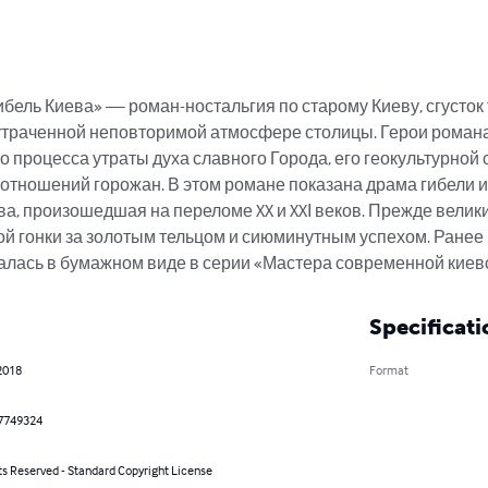
ель Киева» — роман-ностальгия по старому Киеву, сгусток 
 утраченной неповторимой атмосфере столицы. Герои роман
 процесса утраты духа славного Города, его геокультурной 
отношений горожан. В этом романе показана драма гибели и
ва, произошедшая на переломе XX и XXІ веков. Прежде велики
ой гонки за золотым тельцом и сиюминутным успехом. Ранее 
алась в бумажном виде в серии «Мастера современной киев
Specificati
2018
Format
7749324
ts Reserved - Standard Copyright License