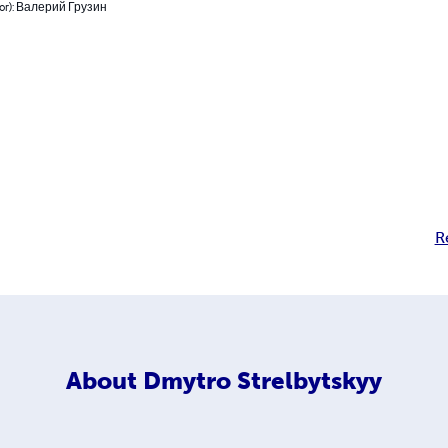
hor): Валерий Грузин
R
About
Dmytro Strelbytskyy