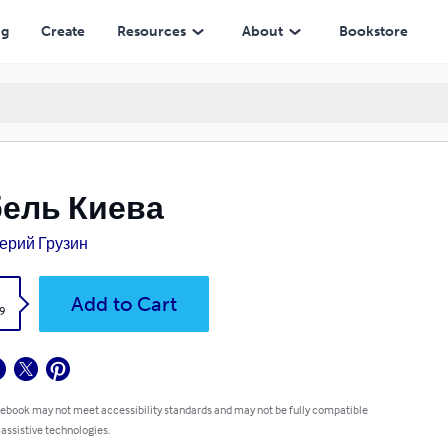
ng
Create
Resources
About
Bookstore
бель Киева
ерий Грузин
k
Add to Cart
9
 ebook may not meet accessibility standards and may not be fully compatible
 assistive technologies.