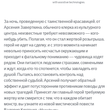
with assistive technologies.
За ночь, проведенную с таинственной красавицей, от 
Арсения Заверткина, обычного клерка из культурного 
центра, неизвестные требуют невозможного — кого-
нибудь убить. Полагая, что он стал жертвой розыгрыша, 
герой не идет на сделку, и с этого момента начинает 
невольно приносить несчастья окружающим и 
приходит к фатальному пониманию — чудовища ходят 
рядом. Они питаются людскими страхами, сомненьями 
и ждут, когда кто-то споткнется, чтобы завладеть его 
душой. Пытаясь восстановить контроль над 
собственной судьбой, Арсений получает обратный 
эффект и дает потусторонним противникам поводы для 
новых трагедий. Принесет ли главный герой требуемую 
жертву или смирится с тем, что в каждом обитает 
монстр, вы узнаете из новой мистической повести 
Валерия Кихтенко «Monstrum».