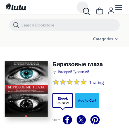
Бирюзовые глаза
Categories
Бирюзовые глаза
By
Валерий Туловский
1
rating
Ebook
Add to Cart
USD 0.99
Share