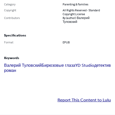
Category
Parenting & Families
Copyright
All Rights Reserved - Standard
Copyright License
Contributors
By (author): Валерий
Туловский
Specifications
Format
EPUB
Keywords
Валерий Туловский
Бирюзовые глаза
YD Studio
детектив
роман
Report This Content to Lulu