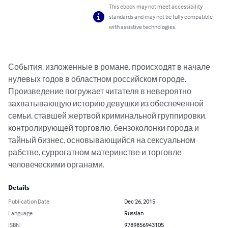
This ebook may not meet accessibility
standards and may not be fully compatible
with assistive technologies.
События, изложенные в романе, происходят в начале 
нулевых годов в областном российском городе.

Произведение погружает читателя в невероятно 
захватывающую историю девушки из обеспеченной 
семьи, ставшей жертвой криминальной группировки, 
контролирующей торговлю, бензоколонки города и 
тайный бизнес, основывающийся на сексуальном 
рабстве, суррогатном материнстве и торговле 
человеческими органами.
Details
Publication Date
Dec 26, 2015
Language
Russian
ISBN
9789856943105