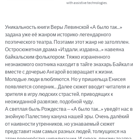
with assistive technologies.
Уникальность книги Веры Левинской «А было так…» 
задана уже её жанром историко-легендарного 
поэтического театра. Поэтами этот жанр не затолплен.

Остросюжетная драма «Издали, издавна…» навеяна 
байкальским фольклором: Тяжко израненного 
незнакомого охотника находит в тайге знахарь Байкал и 
вместе с дочерью Ангарой возвращает к жизни. 
Молодые люди влюбляются. Но у пришельца Енисея 
появляется соперник… Далее сюжет вводит читателя и 
зрителя в игру людских страстей, приводящих к 
неожиданной развязке, подобной чуду. 

А светлая быль Рождества – «А было так…» уведёт нас в 
знойную Палестину кануна нашей эры. Очень далёкий 
от наивности утренников, но узнаваемый сюжет 
представит нам самых разных людей, толкущихся на 
этом перекрёстке цивилизации. И сквозь призму театра 