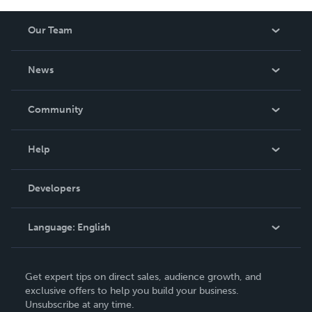
Our Team
About Us
News
Careers
In The News
Community
Events
Blog
Help
Videos
Order Lookup
Developers
Podcast
Knowledge Base
Language:
English
Contact Support
English
Get expert tips on direct sales, audience growth, and
Deutsch
exclusive offers to help you build your business.
Unsubscribe at any time.
Français