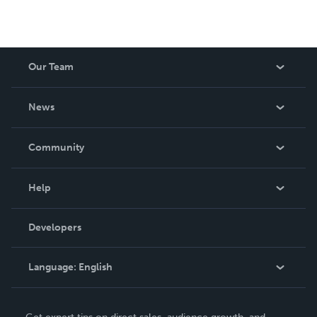
Our Team
About Us
News
Careers
In The News
Community
Events
Blog
Help
Videos
Order Lookup
Developers
Podcast
Knowledge Base
Language:
English
Contact Support
English