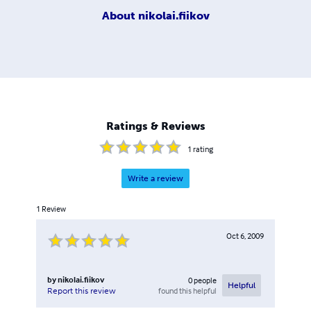
About
nikolai.fiikov
Ratings & Reviews
1
rating
Write a review
1
Review
Oct 6, 2009
by
nikolai.fiikov
0
people
Helpful
found this helpful
Report this review