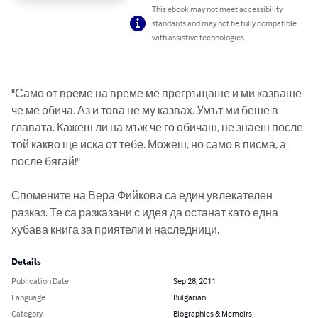
This ebook may not meet accessibility
standards and may not be fully compatible
with assistive technologies.
"Само от време на време ме прегръщаше и ми казваше 
че ме обича. Аз и това не му казвах. Умът ми беше в 
главата. Кажеш ли на мъж че го обичаш, не знаеш после 
той какво ще иска от тебе. Можеш, но само в писма, а 
после бягай!"

Спомените на Вера Фийкова са един увлекателен 
разказ. Те са разказани с идея да останат като една 
хубава книга за приятели и наследници.
Details
Publication Date
Sep 28, 2011
Language
Bulgarian
Category
Biographies & Memoirs