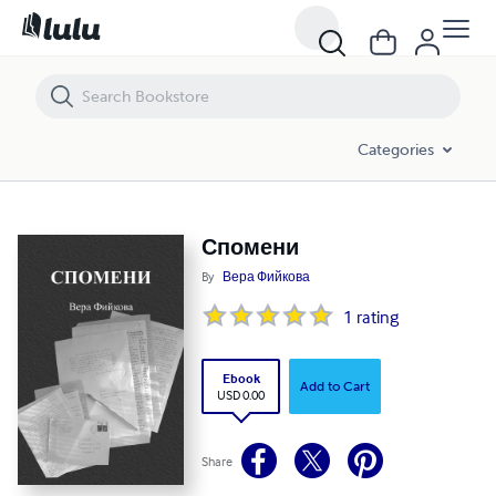
Спомени
Categories
Спомени
By
Вера Фийкова
1
rating
Ebook
Add to Cart
USD 0.00
Share