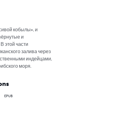
сивой кобылы», и 
вёрнутые и 
В этой части 
канского залива через 
нственными индейцами, 
ибского моря.
ons
EPUB