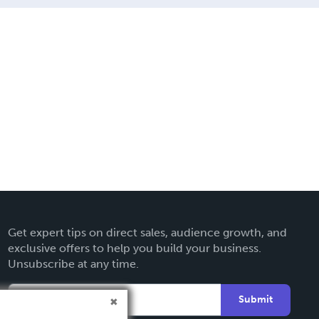
Get expert tips on direct sales, audience growth, and
exclusive offers to help you build your business.
Unsubscribe at any time.
Submit