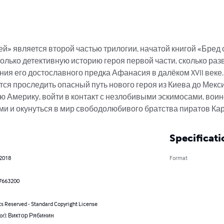
» является второй частью трилогии, начатой книгой «Бред 
олько детективную историю героя первой части, сколько раз
я его достославного предка Афанасия в далёком XVII веке. 
ся проследить опасный путь нового героя из Киева до Мекси
ю Америку, войти в контакт с незлобивыми эскимосами, вои
и и окунуться в мир свободолюбивого братства пиратов Кар
Specificati
 2018
Format
7663200
ts Reserved - Standard Copyright License
hor): Виктор Рябинин