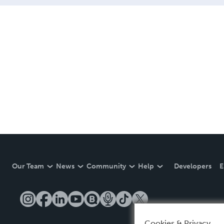
Our Team
News
Community
Help
Developers
E
Cookies & Privacy