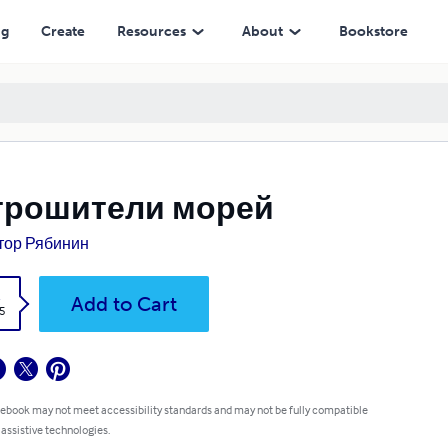
ng
Create
Resources
About
Bookstore
трошители морей
тор Рябинин
k
Add to Cart
5
 ebook may not meet accessibility standards and may not be fully compatible
 assistive technologies.