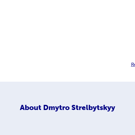
R
About
Dmytro Strelbytskyy