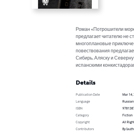
Роман «Потрошители морей
предлагает читателю не ст
многоплановые приключени
повествования предлагает
Сибирь, Аляску и Северну
испанскими конкистадорам
Details
Publication Date
Mar 14,
Language
Russian
ISBN
978138
Category
Fiction
Copyright
All Righ
Contributors
By (aut