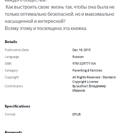
 Как выстроить свою  жизнь так, чтобы она была не 
только оптимально безопасной, но и максимально 
насыщенной и интересной?

Всему этому и посвящена эта книжка.
Details
Publication Date
Dec 18, 2015
Language
Russian
ISBN
9781329771154
Category
Parenting & Families
Copyright
All Rights Reserved - Standard
Copyright License
Contributors
By (author): Владимир
Иванов
Specifications
Format
EPUB
Keywords