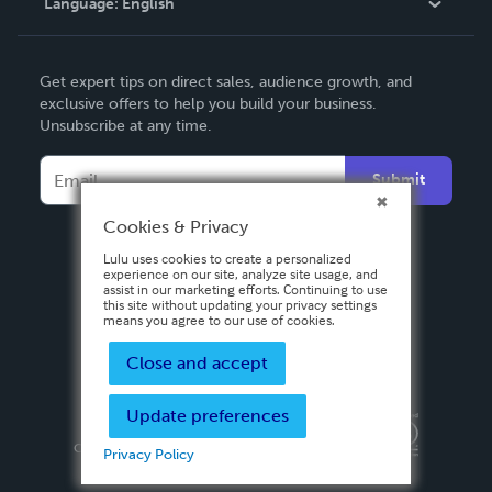
Language:
English
Contact Support
English
Get expert tips on direct sales, audience growth, and
Deutsch
exclusive offers to help you build your business.
Unsubscribe at any time.
Français
Italiano
Submit
Español
Cookies & Privacy
Lulu uses cookies to create a personalized
experience on our site, analyze site usage, and
assist in our marketing efforts. Continuing to use
this site without updating your privacy settings
means you agree to our use of cookies.
Close and accept
Update preferences
Privacy Policy
Terms & Conditions
Security
Copyright ©
2026 Lulu Press, Inc. All rights reserved.
Privacy Policy