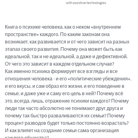
with assistive technologies.
Книга о психике человека, как о неком «внутреннем 
пространстве» каждого. По каким законам она 
возникает, как развивается и от чего зависит на разных 
этапах своего развития. Почему она может быть как 
идеальной, так и не идеальной, а даже и дефективной,  
От чего это зависит в каждом отдельном случае? 

Как именно психика формирует все взгляды и все 
отношения человека - и его «политические убеждения», 
и его вкусы, и сам образ его жизни, и его поведение в 
семье, и даже уже и саму его цель в ней? Почему всё 
это, всегда, лишь, отражение психики каждого? Почему 
люди так часто абсолютно не понимают друг друга и 
почему так быстро разваливаются их семьи? Почему 
процент разводов будет только постоянно возрастать? 
И как влияет на создание семьи сама организация 
каждого общества?
