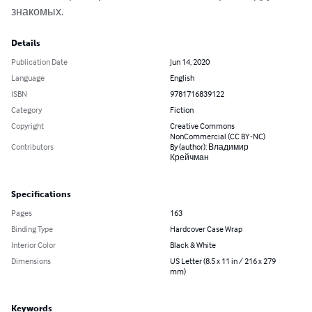
знакомых.
Details
Publication Date
Jun 14, 2020
Language
English
ISBN
9781716839122
Category
Fiction
Copyright
Creative Commons
NonCommercial (CC BY-NC)
Contributors
By (author): Владимир
Крейчман
Specifications
Pages
163
Binding Type
Hardcover Case Wrap
Interior Color
Black & White
Dimensions
US Letter (8.5 x 11 in / 216 x 279
mm)
Keywords