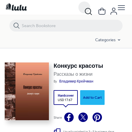
Конкурс красоты
Categories
Конкурс красоты
Рассказы о жизни
By
Владимир Крейчман
Hardcover
Add to Cart
USD 17.67
Share
Usually printed in 3 - 5 business days