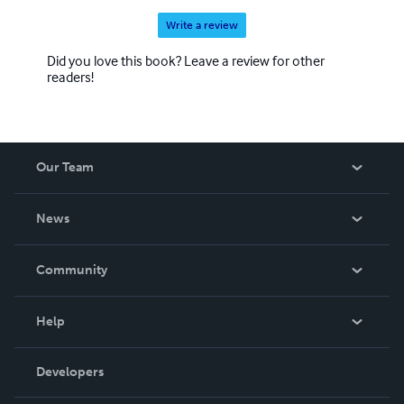
Write a review
Did you love this book? Leave a review for other
readers!
Our Team
About Us
News
Careers
In The News
Community
Events
Blog
Help
Videos
Order Lookup
Developers
Podcast
Knowledge Base