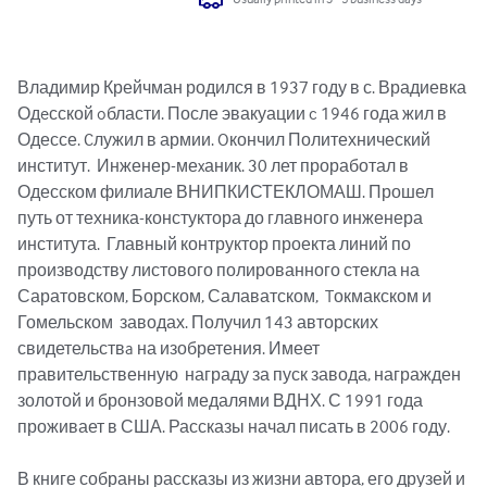
Владимир Крейчман родился в 1937 году в с. Врадиевка 
Одeсской oбласти. После эвакуации c 1946 года жил в 
Одессе. Cлужил в армии. Oкончил Политехнический 
институт.  Инженер-меxаник. 30 лет проработал в 
Одесском филиале ВНИПКИСТЕКЛОМАШ. Прошел 
путь от техника-констуктора до главного инженера 
института.  Главный контруктор проекта линий по 
производству листового полированного стекла на 
Саратовском, Борском, Салаватском,  Tокмакском и 
Гомельском  заводах. Получил 143 авторских 
свидетельствa на изобретения. Имеет 
правительственную  награду за пуск завода, награжден 
золотой и бронзовой медалями ВДНХ. С 1991 года 
проживает в США. Рассказы начал писать в 2006 году.

В книге собраны рассказы из жизни автора, его друзей и 