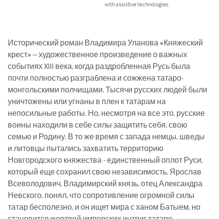
with assistive technologies.
Исторический роман Владимира Уланова «Княжеский 
крест» – художественное произведение о важных 
событиях XIII века, когда раздробленная Русь была 
почти полностью разграблена и сожжена татаро-
монгольскими полчищами. Тысячи русских людей были 
уничтожены или угнаны в плен к татарам на 
непосильные работы. Но, несмотря на все это, русские 
воины находили в себе силы защитить себя, свою 
семью и Родину. В то же время с запада немцы, шведы 
и литовцы пытались захватить территорию 
Новгородского княжества - единственный оплот Руси, 
который еще сохранил свою независимость. Ярослав 
Всеволодович, Владимирский князь, отец Александра 
Невского, понял, что сопротивление огромной силы 
татар бесполезно, и он ищет мира с ханом Батыем, но 
становится жертвой имперских интриг татаро-