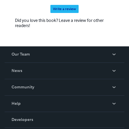
Write a review
Did you love this book? Leave a review for other
readers!
Our Team
About Us
News
Careers
In The News
Community
Events
Blog
Help
Videos
Order Lookup
Developers
Podcast
Knowledge Base