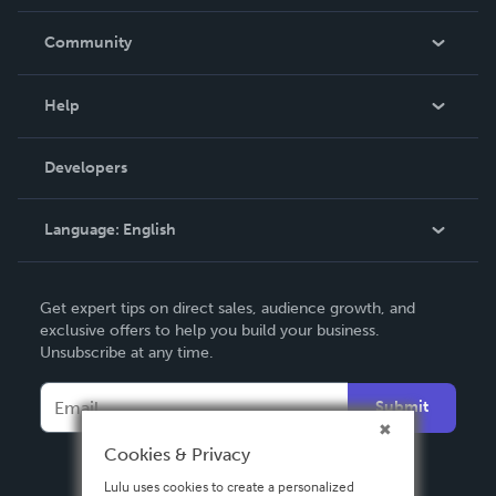
Careers
In The News
Community
Events
Blog
Help
Videos
Order Lookup
Developers
Podcast
Knowledge Base
Language:
English
Contact Support
English
Get expert tips on direct sales, audience growth, and
Deutsch
exclusive offers to help you build your business.
Unsubscribe at any time.
Français
Italiano
Submit
Español
Cookies & Privacy
Lulu uses cookies to create a personalized