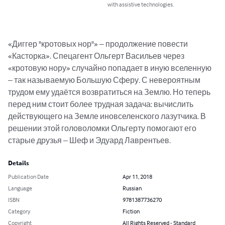
with assistive technologies.
«Диггер "кротовых нор"» – продолжение повести 
«Касторка». Спецагент Ольгерт Васильев через 
«кротовую нору» случайно попадает в иную вселенную 
– так называемую Большую Сферу. С невероятным 
трудом ему удаётся возвратиться на Землю. Но теперь 
перед ним стоит более трудная задача: вычислить 
действующего на Земле иновселенского лазутчика. В 
решении этой головоломки Ольгерту помогают его 
старые друзья – Шеф и Эдуард Лаврентьев.
Details
Publication Date
Apr 11, 2018
Language
Russian
ISBN
9781387736270
Category
Fiction
Copyright
All Rights Reserved - Standard