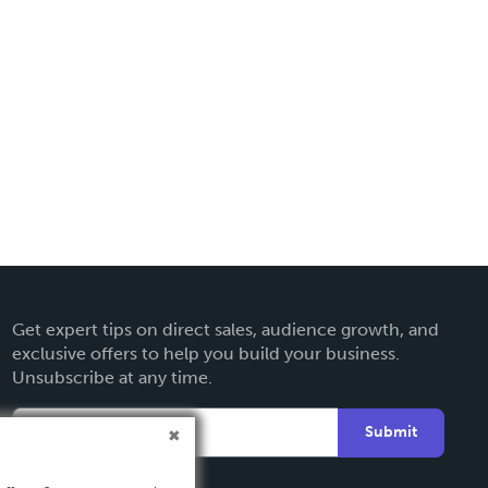
Get expert tips on direct sales, audience growth, and
exclusive offers to help you build your business.
Unsubscribe at any time.
Submit