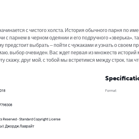
ачинается с чистого холста. История обычного парня по име
и с парнем в черном одеянии и его подручного «зверька», та
му предстоит выбрать – пойти с чужаками и узнать о своем п
аю, выбор очевиден. Вас ждет первая из множеств историй м
у скажу, друг мой, с тобой мы встретимся между строк, так чт
Specificati
2018
Format
7798308
ts Reserved - Standard Copyright License
hor): Джордж Лаврайт