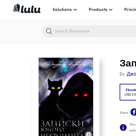
Записки юного некроманта
Solutions
Products
Prici
Зап
By
Джо
Eboo
USD 2.4
Share
This
with