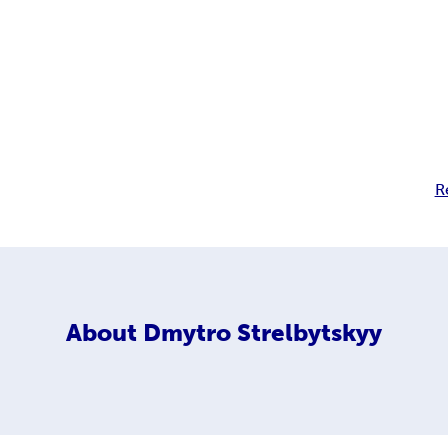
R
About
Dmytro Strelbytskyy