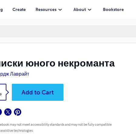
ng
Create
Resources
About
Bookstore
иски юного некроманта
рдж Лаврайт
k
Add to Cart
9
 ebook may not meet accessibility standards and may not be fully compatible
 assistive technologies.