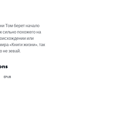
ни Том берет начало 
к сильно похожего на 
роисхождении или 
ира «Книги жизни», так 
о не зевай.
ons
EPUB