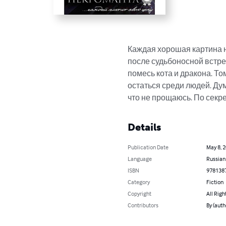
Каждая хорошая картина н
после судьбоносной встреч
помесь кота и дракона. То
остаться среди людей. Дум
что не прощаюсь. По секрет
Details
Publication Date
May 8, 
Language
Russian
ISBN
978138
Category
Fiction
Copyright
All Righ
Contributors
By (aut