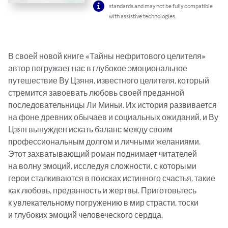
standards and may not be fully compatible
with assistive technologies.
В своей новой книге «Тайны нефритового целителя» 
автор погружает нас в глубокое эмоциональное 
путешествие Ву Цзяня, известного целителя, который 
стремится завоевать любовь своей преданной 
последовательницы Ли Миньи. Их история развивается 
на фоне древних обычаев и социальных ожиданий, и Ву 
Цзян вынужден искать баланс между своим 
профессиональным долгом и личными желаниями. 
Этот захватывающий роман поднимает читателей 
на волну эмоций, исследуя сложности, с которыми 
герои сталкиваются в поисках истинного счастья, такие 
как любовь, преданность и жертвы. Приготовьтесь 
к увлекательному погружению в мир страсти, тоски 
и глубоких эмоций человеческого сердца.