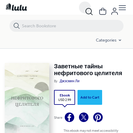
Заветные тайны нефритового целителя
Categories
Заветные тайны
нефритового целителя
By
Джэсмин Ли
Ebook
Add to Cart
USD 2.99
Share
This ebook may not meet accessibility