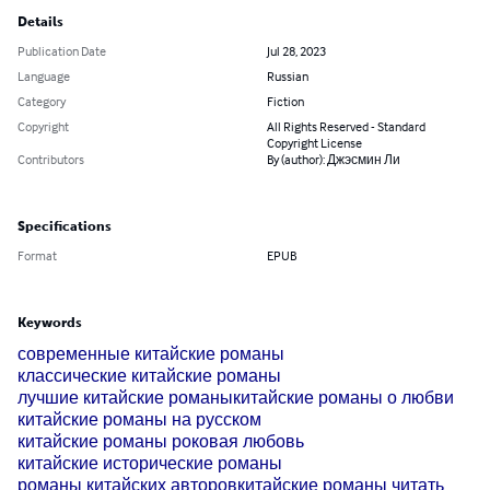
Details
Publication Date
Jul 28, 2023
Language
Russian
Category
Fiction
Copyright
All Rights Reserved - Standard
Copyright License
Contributors
By (author): Джэсмин Ли
Specifications
Format
EPUB
Keywords
современные китайские романы
классические китайские романы
лучшие китайские романы
китайские романы о любви
китайские романы на русском
китайские романы роковая любовь
китайские исторические романы
романы китайских авторов
китайские романы читать