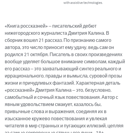
with assistive technologies.
«Книга россказней» – писательский дебют 
нижегородского журналиста Дмитрия Калина. В 
сборник вошел 21 рассказ. По признанию самого 
автора, это число приносит ему удачу, ведь сам он 
родился 21 октября. Писатель в своих произведениях 
вообще уделяет большое внимание символам, каждый 
его рассказ – это захватывающий синтез реального и 
иррационального, правды и вымысла, суровой прозы 
жизни и причудливых фантазий. Характерная деталь 
«россказней» Дмитрия Калина – это, безусловно, 
самобытный и сочный язык повествования. Автор с 
явным удовольствием смакует, казалось бы, 
привычные слова и выражения, соединяя их в 
изысканное кружево повествования и увлекая 
читателя в мир странных и пугающих иллюзий, цепляя 
за самые сокровенные струны его души… 18+. 