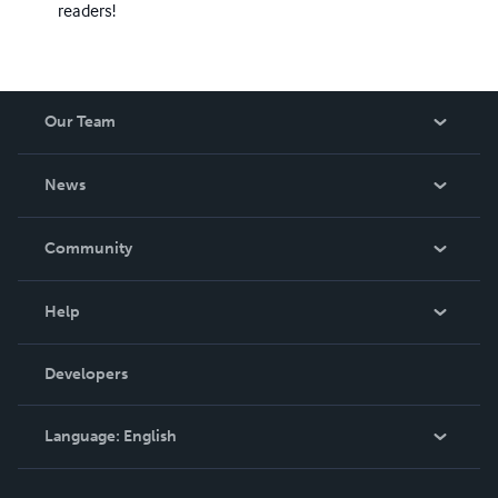
readers!
Our Team
About Us
News
Careers
In The News
Community
Events
Blog
Help
Videos
Order Lookup
Developers
Podcast
Knowledge Base
Language:
English
Contact Support
English