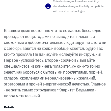
This ebook may not meet accessibility
standards and may not be fully compatible
with assistive technologies.
В вашем доме постоянно что-то ломается, бесследно 
пропадают вещи, годами не выводится плесень, а 
спокойные и доброжелательные люди вдруг ни с того ни 
с сего срываются на крик, и вообще кажется, будто вас 
кто-то проклял? Не паникуйте и следуйте инструкции! 
Первое - успокойтесь. Второе - срочно вызывайте 
специалистов из клининга "Кларитэ". Уж они-то точно 
знают, как бороться с бытовыми проклятиями, порчей, 
сглазом, скоплениями нереализованных желаний, 
эгрегорами и прочей энергетической нечистью. Главное 
- не злить самих сотрудников "Кларитэ". Ведьмаки - 
народ мстительный...
Details