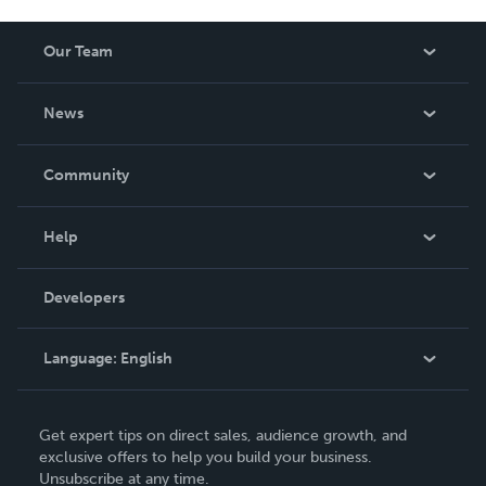
Our Team
About Us
News
Careers
In The News
Community
Events
Blog
Help
Videos
Order Lookup
Developers
Podcast
Knowledge Base
Language:
English
Contact Support
English
Get expert tips on direct sales, audience growth, and
Deutsch
exclusive offers to help you build your business.
Unsubscribe at any time.
Français