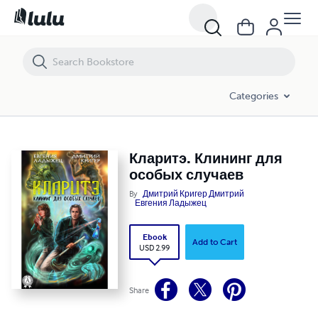
Кларитэ. Клининг для особых случаев
Categories
Кларитэ. Клининг для
особых случаев
By
Дмитрий Кригер Дмитрий
Евгения Ладыжец
Ebook
Add to Cart
USD 2.99
Share