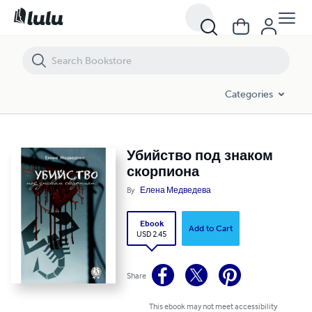
Убийство под знаком скорпиона
Categories
Убийство под знаком
скорпиона
By
Елена Медведева
Ebook
Add to Cart
USD 2.45
Share
This ebook may not meet accessibility