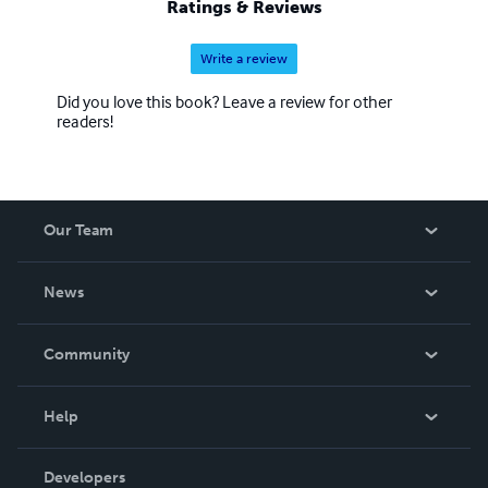
Ratings & Reviews
Write a review
Did you love this book? Leave a review for other
readers!
Our Team
About Us
News
Careers
In The News
Community
Events
Blog
Help
Videos
Order Lookup
Developers
Podcast