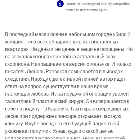
standards and may not be fully compatible
with assistive technologies.
В последний месяц осени в небольшом городе убили 7 
женщин. Тела всех обнаружены в их собственных 
квартирах. Ни деньги, ни ценные вещи не похищены. Но 
на зеркалах изображён кровью астральный знак 
скорпиона. Напрашивается версия о маньяке. И только 
писатель Любовь Раевская сомневается в выводах 
следствия. Наряду с детективной линией автор ищет 
ответ на вопрос, существует ли в наше время 
настоящая любовь. Из-за неудачной операции уволен 
талантливый пластический хирург. Он возвращается к 
себе на родину – в Карелию. Там в краю озёр и дивных 
лесов при поддержке спонсора открывает частную 
клинику. В купе поезда за его будущей пациенткой 
ухаживает попутчик. Узнав, куда и с какой целью 
направляется молодая женщина, мужчина делает ей 