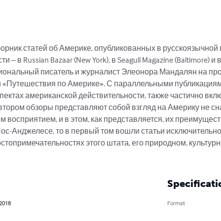
орник статей об Америке, опубликованных в русскоязычной
– в Russian Bazaar (New York), в Seagull Magazine (Baltimore) и в
ессиональный писатель и журналист Элеонора Мандалян на пр
 и «Путешествия по Америке». С параллельными публикациям
пектах американской действительности, также частично вкл
тором обзоры представляют собой взгляд на Америку не снар
м восприятием, и в этом, как представляется, их преимущест
 Лос-Анджелесе, то в первый том вошли статьи исключительн
остопримечательностях этого штата, его природном, культурн
Specificati
 2018
Format