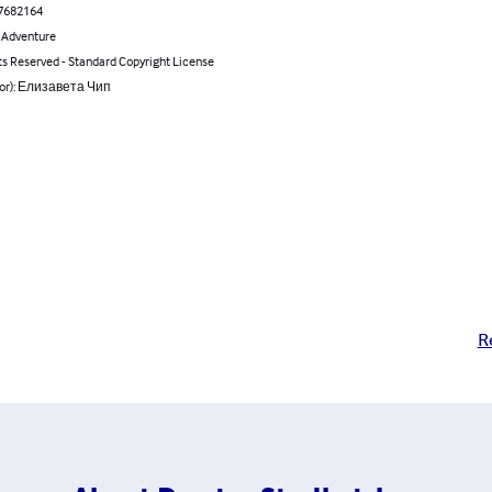
7682164
& Adventure
ts Reserved - Standard Copyright License
hor): Елизавета Чип
R