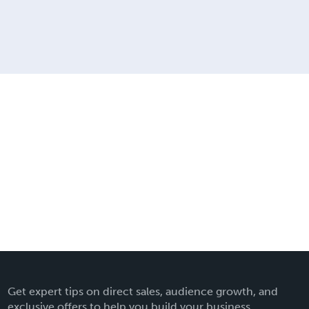
Get expert tips on direct sales, audience growth, and
exclusive offers to help you build your business.