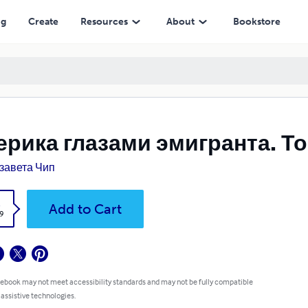
ng
Create
Resources
About
Bookstore
рика глазами эмигранта. То
завета Чип
k
Add to Cart
9
 ebook may not meet accessibility standards and may not be fully compatible
 assistive technologies.