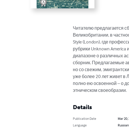
Читателю предлагается сб
Великобритании, в частности 
Style (London), где проф
рубрики Unknown America
диапазоне о различных ас
сборник. Предлагаемые ав
но со свежим, эмигрантски
уже более 20 лет живет в
полно ею освоенной – о д
этническом своеобразии.
Details
Publication Date
Mar 20,
Language
Russian