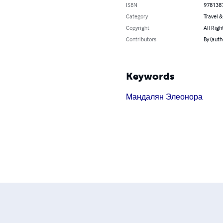
ISBN
978138
Category
Travel 
Copyright
All Righ
Contributors
By (aut
Keywords
Мандалян Элеонора