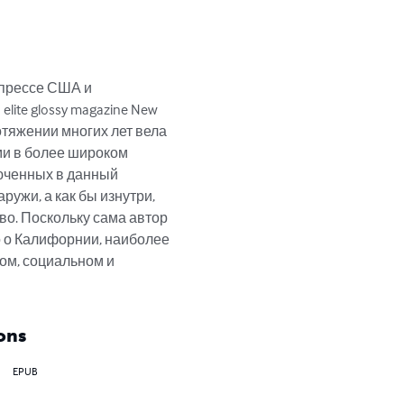
 прессе США и 
 elite glossy magazine New 
отяжении многих лет вела 
и в более широком 
юченных в данный 
ужи, а как бы изнутри, 
во. Поскольку сама автор 
о о Калифорнии, наиболее 
ом, социальном и 
ons
EPUB