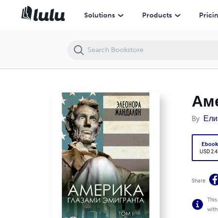
Америка глазами эмигранта. Том 2
Solutions
Products
Prici
Аме
By
Ели
Eboo
USD 2.4
Share
This
with