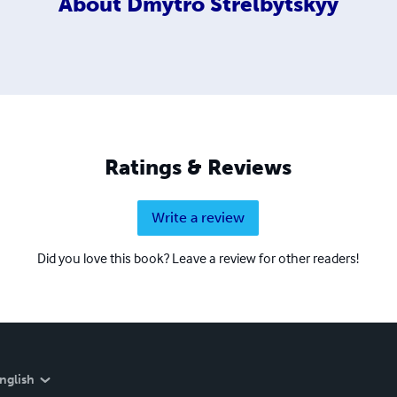
About
Dmytro Strelbytskyy
Ratings & Reviews
Write a review
Did you love this book? Leave a review for other readers!
nglish