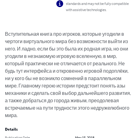
standards and may not be fully compatible
with assistive technologies.
Вступительная книга про игроков, которые угодили в 
чертоги виртуального мира без возможности выйти из 
него. И ладно, если бы это была их родная игра, но они 
угодили в незнакомую игровую вселенную, в мир, 
который практически не отличается от реального. Не 
будь тут интерфейса и откровенно игровой подоплёки, 
ни у кого бы не возникло сомнений в параллельном 
мире. Главному герою истории предстоит понять азы 
механики и сделать свой выбор дальнейшего развития, 
а также добраться до города живым, преодолевая 
встречаемые на пути трудности этого недружелюбного 
мира.
Details
Publication Date
May 15, 2018