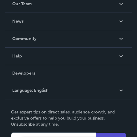
Our Team
About Us
News
Careers
In The News
Community
Events
Blog
Help
Videos
Order Lookup
Developers
Podcast
Knowledge Base
Language:
English
Contact Support
English
Get expert tips on direct sales, audience growth, and
Deutsch
exclusive offers to help you build your business.
Unsubscribe at any time.
Français
Italiano