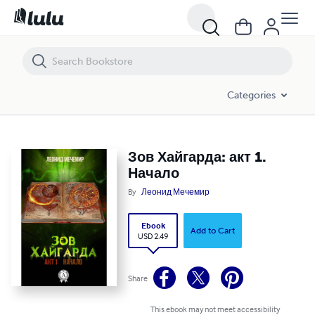
Зов Хайгарда: акт 1. Начало
Categories
Зов Хайгарда: акт 1.
Начало
By
Леонид Мечемир
Ebook
Add to Cart
USD 2.49
Share
This ebook may not meet accessibility