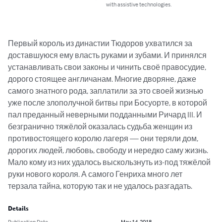
with assistive technologies.
Первый король из династии Тюдоров ухватился за 
доставшуюся ему власть руками и зубами. И принялся 
устанавливать свои законы и чинить своё правосудие, 
дорого стоящее англичанам. Многие дворяне, даже 
самого знатного рода, заплатили за это своей жизнью 
уже после злополучной битвы при Босуорте, в которой 
пал преданный неверными подданными Ричард III. И 
безгранично тяжёлой оказалась судьба женщин из 
противостоящего королю лагеря — они теряли дом, 
дорогих людей, любовь, свободу и нередко саму жизнь. 
Мало кому из них удалось выскользнуть из-под тяжёлой 
руки нового короля. А самого Генриха много лет 
терзала тайна, которую так и не удалось разгадать.
Details
Publication Date
May 14, 2018