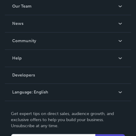
Our Team
About Us
News
Careers
In The News
Community
Events
Blog
Help
Videos
Order Lookup
Developers
Podcast
Knowledge Base
Language:
English
Contact Support
English
Get expert tips on direct sales, audience growth, and
Deutsch
exclusive offers to help you build your business.
Unsubscribe at any time.
Français