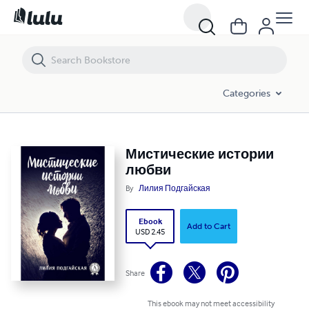
Мистические истории любви
Categories
Мистические истории
любви
By
Лилия Подгайская
Ebook
Add to Cart
USD 2.45
Share
This ebook may not meet accessibility