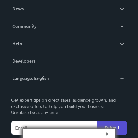
About Us
News
Careers
In The News
Community
Events
Blog
Help
Videos
Order Lookup
Developers
Podcast
Knowledge Base
Language:
English
Contact Support
English
Get expert tips on direct sales, audience growth, and
Deutsch
exclusive offers to help you build your business.
Unsubscribe at any time.
Français
Italiano
Submit
Español