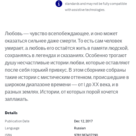
standards and may not be fully compatible
with assistive technologies.
Любовь — чувство всепобеждающее, и оно может 
оказаться сильнее даже смерти. То есть сам человек 
умирает, а любовь его остаётся жить в памяти людской, 
сохраняясь в легендах и сказаниях. Особенно трогают 
душу несчастливые истории любви, которые оставляют 
после себя горький привкус. В этом сборнике собраны 
такие истории с мистическим оттенком, происшедшие в 
широком диапазоне времени — от I до ХХ века, и в 
разных землях. Истории, от которых порой хочется 
заплакать.
Details
Publication Date
Dec 12, 2017
Language
Russian
ISBN
9781387437290