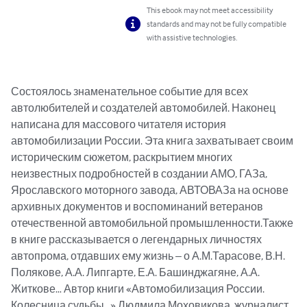
This ebook may not meet accessibility
standards and may not be fully compatible
with assistive technologies.
Состоялось знаменательное событие для всех 
автолюбителей и создателей автомобилей. Наконец 
написана для массового читателя история 
автомобилизации России. Эта книга захватывает своим 
историческим сюжетом, раскрытием многих 
неизвестных подробностей в создании АМО, ГАЗа, 
Ярославского моторного завода, АВТОВАЗа на основе 
архивных документов и воспоминаний ветеранов 
отечественной автомобильной промышленности.Также 
в книге рассказывается о легендарных личностях 
автопрома, отдавших ему жизнь – о А.М.Тарасове, В.Н. 
Полякове, А.А. Липгарте, Е.А. Башинджагяне, А.А. 
Житкове… Автор книги «Автомобилизация России. 
Колесница судьбы…» Людмила Моховикова, журналист, 