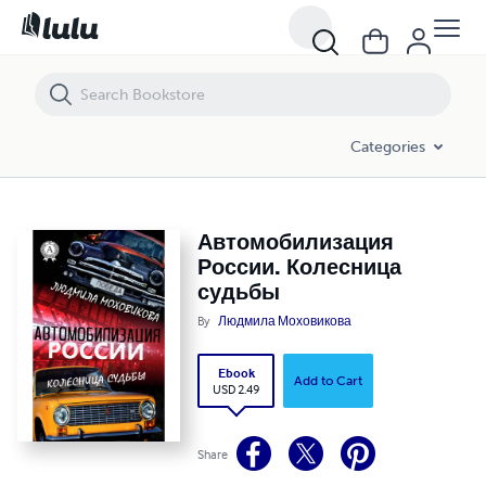
Автомобилизация России. Колесница судьбы
Categories
Автомобилизация
России. Колесница
судьбы
By
Людмила Моховикова
Ebook
Add to Cart
USD 2.49
Share