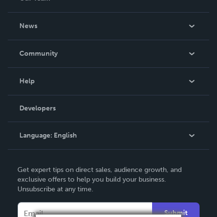
About Us
News
Careers
In The News
Community
Events
Blog
Help
Videos
Order Lookup
Developers
Podcast
Knowledge Base
Language:
English
Contact Support
English
Get expert tips on direct sales, audience growth, and
Deutsch
exclusive offers to help you build your business.
Unsubscribe at any time.
Français
Italiano
Submit