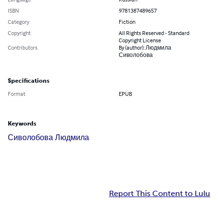
ISBN
9781387489657
Category
Fiction
Copyright
All Rights Reserved - Standard
Copyright License
Contributors
By (author): Людмила
Сиволобова
Specifications
Format
EPUB
Keywords
Сиволобова Людмила
Report This Content to Lulu