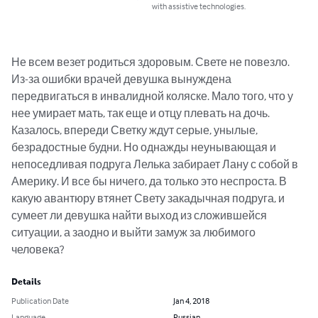
with assistive technologies.
Не всем везет родиться здоровым. Свете не повезло. 
Из-за ошибки врачей девушка вынуждена 
передвигаться в инвалидной коляске. Мало того, что у 
нее умирает мать, так еще и отцу плевать на дочь. 
Казалось, впереди Светку ждут серые, унылые, 
безрадостные будни. Но однажды неунывающая и 
непоседливая подруга Лелька забирает Лану с собой в 
Америку. И все бы ничего, да только это неспроста. В 
какую авантюру втянет Свету закадычная подруга, и 
сумеет ли девушка найти выход из сложившейся 
ситуации, а заодно и выйти замуж за любимого 
человека?
Details
Publication Date
Jan 4, 2018
Language
Russian