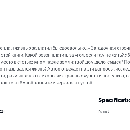
тепла я жизнью заплатил бы своевольно…» Загадочная строч
той книги. Какой резон платить за угол, если там не жить? Уб
 место в стотысячном пазле земли: твой дом, дело, смысл? По
 он называется жизнь? Автор отвечает на эти вопросы, иссле
та, размышляя о психологии странных чувств и поступков, о
кошке в тёмной комнате и зеркале в пустой.
Specificati
2024
Format