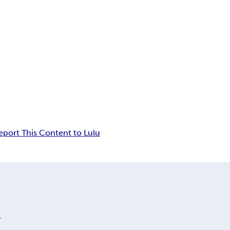
eport This Content to Lulu
y