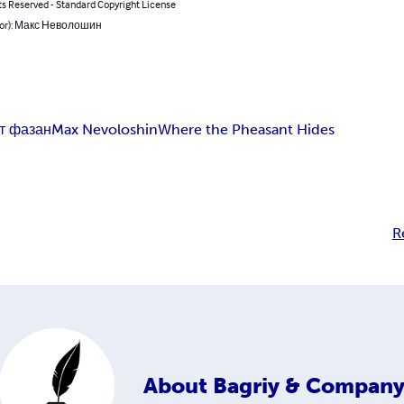
ts Reserved - Standard Copyright License
hor): Макс Неволошин
т фазан
Max Nevoloshin
Where the Pheasant Hides
R
About
Bagriy & Compan