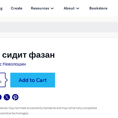
ng
Create
Resources
About
Bookstore
 сидит фазан
с Неволошин
k
Add to Cart
0
 ebook may not meet accessibility standards and may not be fully compatible
 assistive technologies.