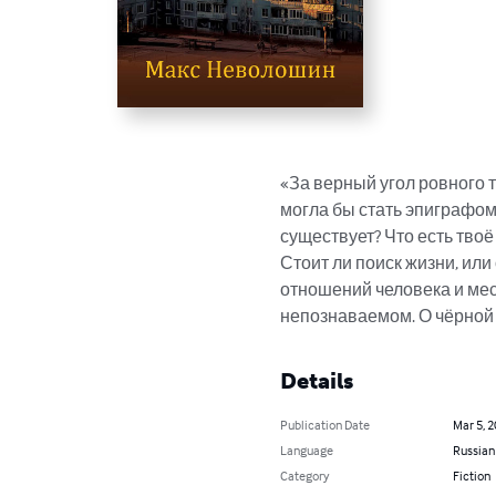
«За верный угол ровного 
могла бы стать эпиграфом э
существует? Что есть твоё
Стоит ли поиск жизни, или
отношений человека и мес
непознаваемом. О чёрной 
Details
Publication Date
Mar 5, 
Language
Russian
Category
Fiction