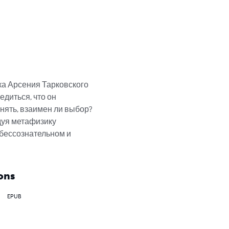
ка Арсения Тарковского 
едиться, что он 
нять, взаимен ли выбор? 
дуя метафизику 
 бессознательном и 
ons
EPUB