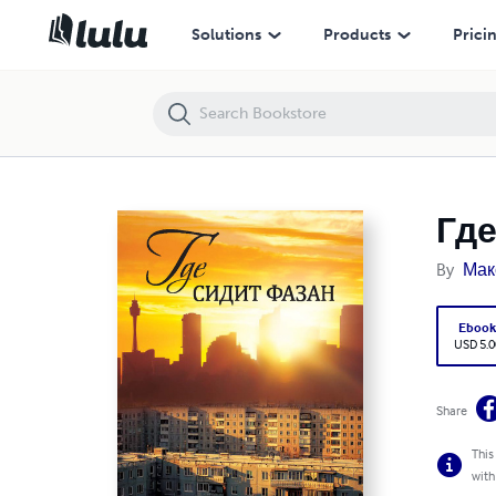
Где сидит фазан
Solutions
Products
Prici
Где
By
Мак
Eboo
USD 5.0
Share
This
with