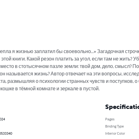
тепла я жизнью заплатил бы своевольно…» Загадочная строч
той книги. Какой резон платить за угол, если там не жить? Уб
 место в стотысячном пазле земли: твой дом, дело, смысл? По
 он называется жизнь? Автор отвечает на эти вопросы, иссле
та, размышляя о психологии странных чувств и поступков, о
кошке в тёмной комнате и зеркале в пустой.
Specificati
2024
Pages
Binding Type
0533340
Interior Color