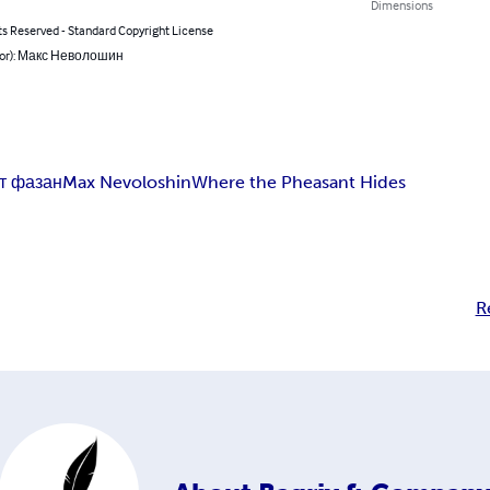
Dimensions
ts Reserved - Standard Copyright License
hor): Макс Неволошин
т фазан
Max Nevoloshin
Where the Pheasant Hides
R