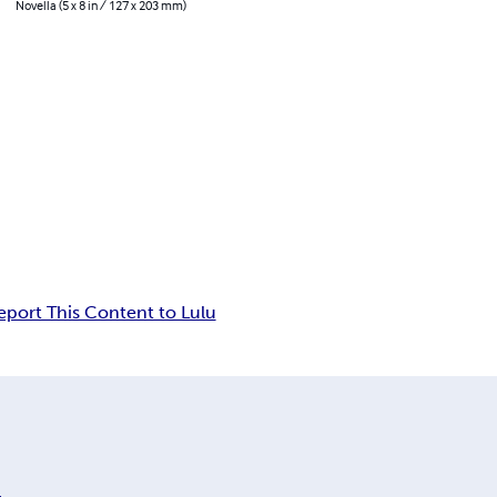
Novella (5 x 8 in / 127 x 203 mm)
eport This Content to Lulu