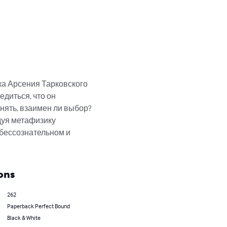
ка Арсения Тарковского 
едиться, что он 
нять, взаимен ли выбор? 
дуя метафизику 
 бессознательном и 
ons
262
Paperback Perfect Bound
Black & White