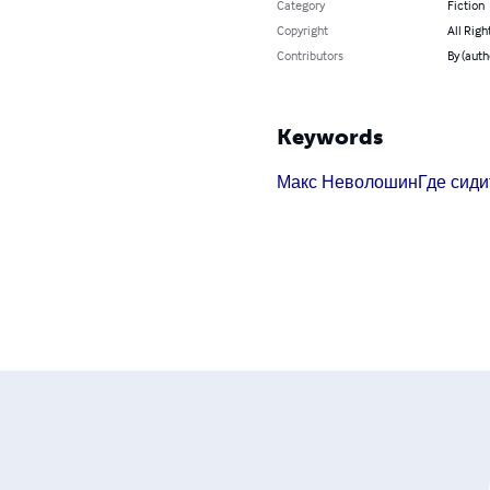
Category
Fiction
Copyright
All Righ
Contributors
By (aut
Keywords
Макс Неволошин
Где сиди