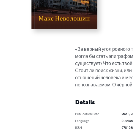
«За верный угол ровного 
могла бы стать эпиграфом э
существует? Что есть твоё
Стоит ли поиск жизни, или
отношений человека и мес
непознаваемом. О чёрной 
Details
Publication Date
Mar 5, 
Language
Russian
ISBN
978196