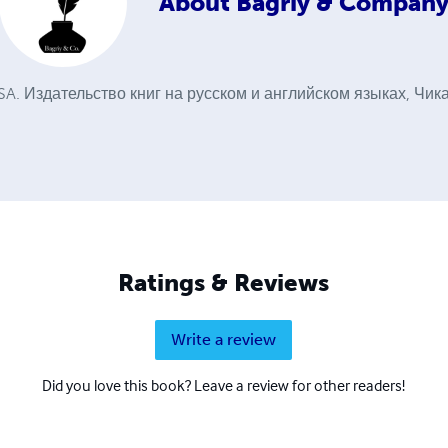
About
Bagriy & Compan
USA. Издательство книг на русском и английском языках, Чик
Ratings & Reviews
Write a review
Did you love this book? Leave a review for other readers!