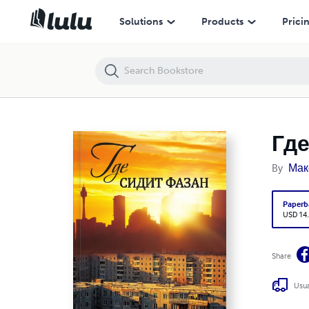
Где сидит фазан
Solutions
Products
Prici
Где
By
Мак
Paperb
USD 14
Share
Usua