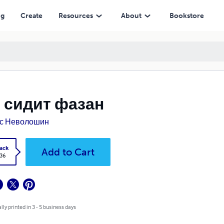
ng
Create
Resources
About
Bookstore
 сидит фазан
с Неволошин
ack
Add to Cart
.36
lly printed in 3 - 5 business days