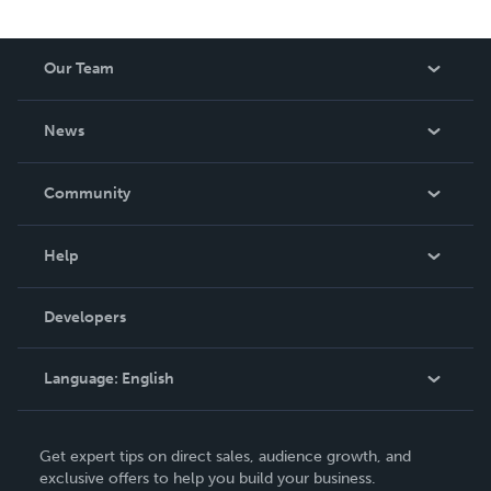
Our Team
About Us
News
Careers
In The News
Community
Events
Blog
Help
Videos
Order Lookup
Developers
Podcast
Knowledge Base
Language:
English
Contact Support
English
Get expert tips on direct sales, audience growth, and
Deutsch
exclusive offers to help you build your business.