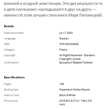
военной и осадной экзистенции. Эти две реальности то 
и дело наплывают, накладываются друг на друга — 
именно об этом лучшие стихи книги (Марк Липовецкий).
Details
Publication Date
Jul 17, 2024
Language
Russian
ISBN
9781445259468
Category
Poetry
Copyright
All Rights Reserved - Standard
Copyright License
Contributors
By (author): Мария Галина
Specifications
Pages
138
Binding Type
Paperback Perfect Bound
Interior Color
Black & White
Dimensions
A5 (5.83 x 8.27 in / 148 x 210
mm)