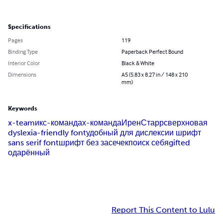
Specifications
Pages
119
Binding Type
Paperback Perfect Bound
Interior Color
Black & White
Dimensions
A5 (5.83 x 8.27 in / 148 x 210
mm)
Keywords
x-team
икс-команда
х-команда
Ирен
Старр
сверхновая
dyslexia-friendly font
удобный для дислексии шрифт
sans serif font
шрифт без засечек
поиск себя
gifted
одарённый
Report This Content to Lulu