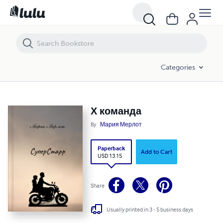
Х команда
Categories
Х команда
By
Мария Мерлот
Paperback
Add to Cart
USD 13.15
Share
Usually printed in 3 - 5 business days