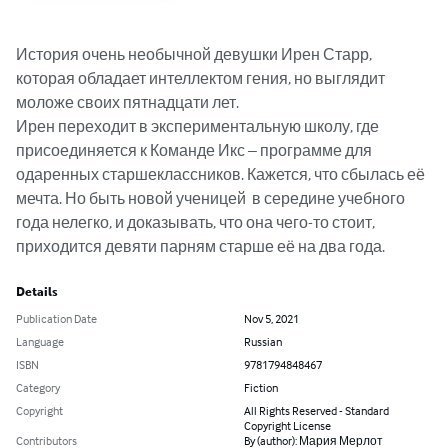
История очень необычной девушки Ирен Старр, 
которая обладает интеллектом гения, но выглядит 
моложе своих пятнадцати лет.

Ирен переходит в экспериментальную школу, где 
присоединяется к Команде Икс – программе для 
одаренных старшеклассников. Кажется, что сбылась её 
мечта. Но быть новой ученицей  в середине учебного 
года нелегко, и доказывать, что она чего-то стоит, 
приходится девяти парням старше её на два года.
Details
Publication Date
Nov 5, 2021
Language
Russian
ISBN
9781794848467
Category
Fiction
Copyright
All Rights Reserved - Standard
Copyright License
Contributors
By (author): Мария Мерлот