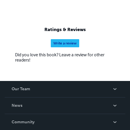
Ratings & Reviews
Write a review
Did you love this book? Leave a review for other
readers!
Our Team
About Us
News
Careers
In The News
Community
Events