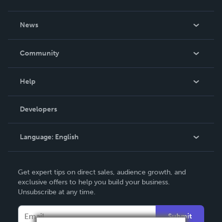
About Us
News
Careers
In The News
Community
Events
Blog
Help
Videos
Order Lookup
Developers
Podcast
Knowledge Base
Language:
English
Contact Support
English
Get expert tips on direct sales, audience growth, and
Deutsch
exclusive offers to help you build your business.
Unsubscribe at any time.
Français
Italiano
Submit