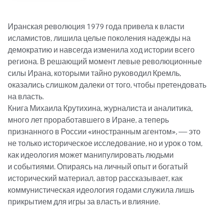
Иранская революция 1979 года привела к власти 
исламистов, лишила целые поколения надежды на 
демократию и навсегда изменила ход истории всего 
региона. В решающий момент левые революционные 
силы Ирана, которыми тайно руководил Кремль, 
оказались слишком далеки от того, чтобы претендовать 
на власть.

Книга Михаила Крутихина, журналиста и аналитика, 
много лет проработавшего в Иране, а теперь 
признанного в России «иностранным агентом», — это 
не только историческое исследование, но и урок о том, 
как идеология может манипулировать людьми 
и событиями. Опираясь на личный опыт и богатый 
исторический материал, автор рассказывает, как 
коммунистическая идеология годами служила лишь 
прикрытием для игры за власть и влияние.