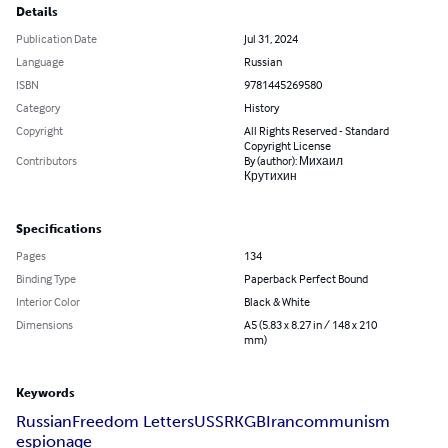
Details
Publication Date
Jul 31, 2024
Language
Russian
ISBN
9781445269580
Category
History
Copyright
All Rights Reserved - Standard
Copyright License
Contributors
By (author): Михаил
Крутихин
Specifications
Pages
134
Binding Type
Paperback Perfect Bound
Interior Color
Black & White
Dimensions
A5 (5.83 x 8.27 in / 148 x 210
mm)
Keywords
Russian
Freedom Letters
USSR
KGB
Iran
communism
espionage