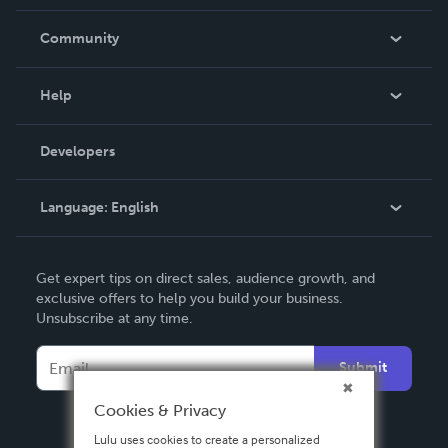
Careers
In The News
Community
Events
Blog
Help
Videos
Order Lookup
Developers
Podcast
Knowledge Base
Language:
English
Contact Support
English
Get expert tips on direct sales, audience growth, and
Deutsch
exclusive offers to help you build your business.
Unsubscribe at any time.
Français
Italiano
Submit
Español
Cookies & Privacy
Lulu uses cookies to create a personalized