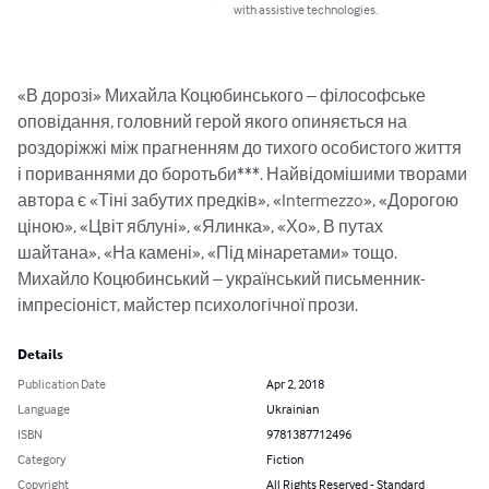
with assistive technologies.
«В дорозі» Михайла Коцюбинського – філософське 
оповідання, головний герой якого опиняється на 
роздоріжжі між прагненням до тихого особистого життя 
і пориваннями до боротьби***. Найвідомішими творами 
автора є «Тіні забутих предків», «Intermezzo», «Дорогою 
ціною», «Цвіт яблуні», «Ялинка», «Хо», В путах 
шайтана», «На камені», «Під мінаретами» тощо. 
Михайло Коцюбинський – український письменник-
імпресіоніст, майстер психологічної прози.
Details
Publication Date
Apr 2, 2018
Language
Ukrainian
ISBN
9781387712496
Category
Fiction
Copyright
All Rights Reserved - Standard