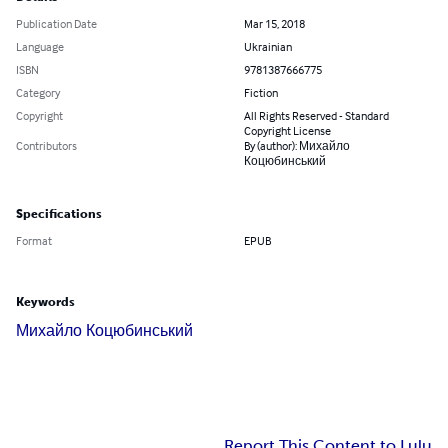
Publication Date
Mar 15, 2018
Language
Ukrainian
ISBN
9781387666775
Category
Fiction
Copyright
All Rights Reserved - Standard
Copyright License
Contributors
By (author): Михайло
Коцюбинський
Specifications
Format
EPUB
Keywords
Михайло Коцюбинський
Report This Content to Lulu