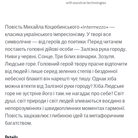
with assistive technologies.
Повість Михайла Коцюбинського «Intermezzo» — 
класика українського імпресіонізму. У творі все 
символічне — від героїв до поетики. Перед читачем 
постають головні дійові особи — Залізна рука городу, 
Ниви у червні, Сонце, Три білих вівчарки, Зозуля, 
Людське горе. Головний герой твору прагне відпочити 
від людей і лише серед зелених степів і бездонної 
небесної блакиті він нарешті чує тишу. Однак хіба 
можна втекти від Залізної руки городу? Хіба Людське 
горе не зустріне його і там, не нагадає про себе? Світ 
душі, світ природи і світ людей зливаються воєдино в 
непорозуміннях і швидкоплинних моментах гармонії. 
Повість зацікавлює глибиною ідей та метафоричним 
багатством.
Details