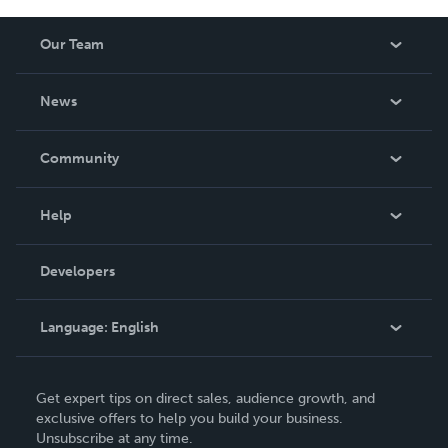
Our Team
About Us
News
Careers
In The News
Community
Events
Blog
Help
Videos
Order Lookup
Developers
Podcast
Knowledge Base
Language:
English
Contact Support
English
Get expert tips on direct sales, audience growth, and
Deutsch
exclusive offers to help you build your business.
Unsubscribe at any time.
Français