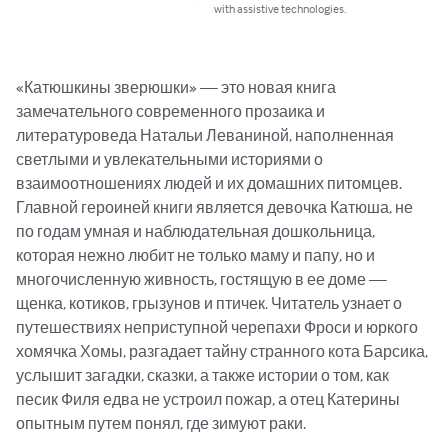
with assistive technologies.
«Катюшкины зверюшки» — это новая книга 
замечательного современного прозаика и 
литературоведа Натальи Леваниной, наполненная 
светлыми и увлекательными историями о 
взаимоотношениях людей и их домашних питомцев. 
Главной героиней книги является девочка Катюша, не 
по годам умная и наблюдательная дошкольница, 
которая нежно любит не только маму и папу, но и 
многочисленную живность, гостящую в ее доме — 
щенка, котиков, грызунов и птичек. Читатель узнает о 
путешествиях неприступной черепахи Фроси и юркого 
хомячка Хомы, разгадает тайну странного кота Барсика, 
услышит загадки, сказки, а также истории о том, как 
песик Филя едва не устроил пожар, а отец Катерины 
опытным путем понял, где зимуют раки.