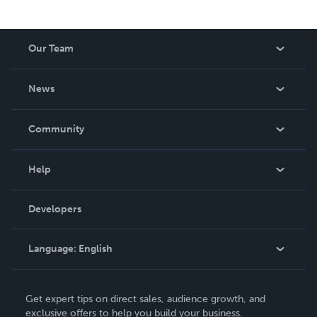
Our Team
About Us
News
Careers
In The News
Community
Events
Blog
Help
Videos
Order Lookup
Developers
Podcast
Knowledge Base
Language:
English
Contact Support
English
Get expert tips on direct sales, audience growth, and
Deutsch
exclusive offers to help you build your business.