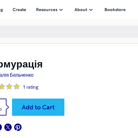
ng
Create
Resources
About
Bookstore
рмурація
алія Бельченко
1
rating
k
Add to Cart
0