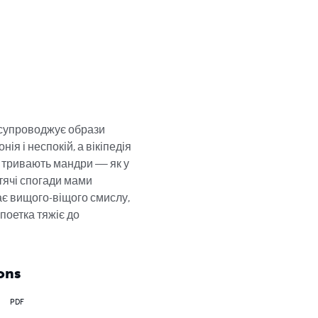
 супроводжує образи 
 і неспокій, а вікіпедія 
х тривають мандри — як у 
итячі спогади мами 
ає вищого-віщого смислу, 
поетка тяжіє до 
ons
PDF