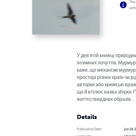
This
with
У дев’ятій книжці природн
інтимних почуттів. Мурмур
каже, що механізм мурмурац
просторі різних країн чи рі
авторки або кримські враж
що й втілює назва збірки. 
життєствердних образів.
Details
Publication Date
Jun 24, 
Language
Ukraini