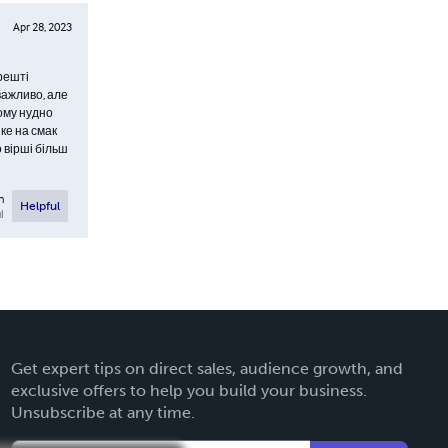
Apr 28, 2023
арешті
важливо, але
кому нудно
яке на смак
о вірші більш
n
Helpful
l
Get expert tips on direct sales, audience growth, and
exclusive offers to help you build your business.
Unsubscribe at any time.