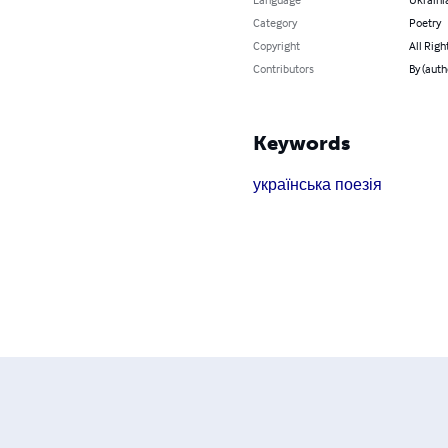
Category
Poetry
Copyright
All Righ
Contributors
By (aut
Keywords
українська поезія