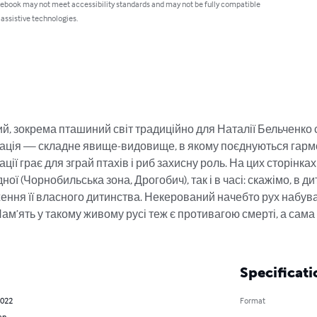
 ebook may not meet accessibility standards and may not be fully compatible
 assistive technologies.
ий, зокрема пташиний світ традиційно для Наталії Бельченко
ація — складне явище-видовище, в якому поєднуються гармонія
ії грає для зграй птахів і риб захисну роль. На цих сторінка
дної (Чорнобильська зона, Дрогобич), так і в часі: скажімо, в д
ення її власного дитинства. Некерований начебто рух набув
Пам’ять у такому живому русі теж є противагою смерті, а сама 
Specificati
2022
Format
an