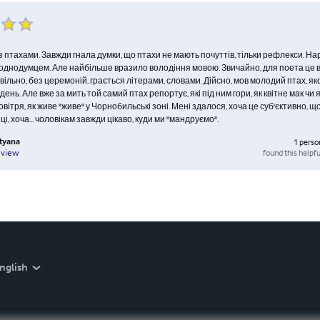
з птахами. Завжди гнала думки, що птахи не мають почуттів, тільки рефлекси. Н
 однодумцем. Але найбільше вразило володіння мовою. Звичайно, для поета це 
 вільно, без церемоній, грається літерами, словами. Дійсно, мов молодий птах, я
день. Але вже за мить той самий птах репортує, які під ним гори, як квітне мак чи 
овітря, як живе "живе" у Чорнобильські зоні. Мені здалося, хоча це суб'єктивно, щ
ці, хоча... чоловікам завжди цікаво, куди ми "мандруємо".
tyana
1
perso
found this helpfu
eview
nglish