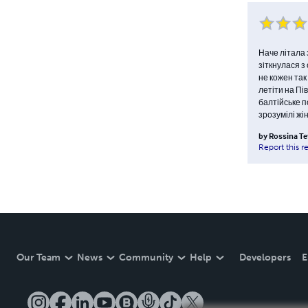
Наче літала 
зіткнулася з
не кожен так
летіти на Пів
балтійське п
зрозумілі жін
by
Rossina Te
Report this r
Our Team
News
Community
Help
Developers
E