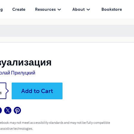
ng
Create
Resources
About
Bookstore
зуализация
олай Прилуцкий
k
Add to Cart
8
 ebook may not meet accessibility standards and may not be fully compatible
 assistive technologies.