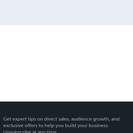
Get expert tips on direct sales, audience growth, and
exclusive offers to help you build your business.
Unsubscribe at any time.