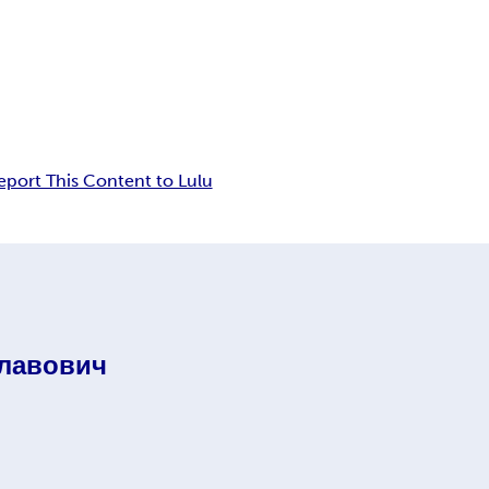
eport This Content to Lulu
лавович