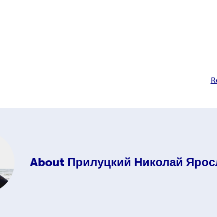
R
About
Прилуцкий Николай Ярос