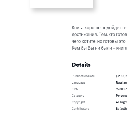
Книга хорошо подойдет тем,
достижения. Тем, кто гото
чего хотите, но готовы это
Кем бы Вы ни были – книга
Details
Publication Date
Jun 13, 
Language
Russian
ISBN
978035
Category
Persona
Copyright
All Righ
Contributors
By (aut