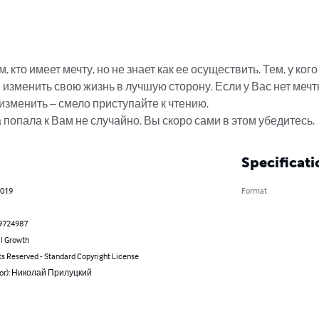
 кто имеет мечту, но не знает как ее осуществить. Тем, у кого 
в изменить свою жизнь в лучшую сторону. Если у Вас нет мечты
 изменить – смело приступайте к чтению. 

 попала к Вам не случайно. Вы скоро сами в этом убедитесь.
Specificati
2019
Format
9724987
l Growth
ts Reserved - Standard Copyright License
hor): Николай Прилуцкий