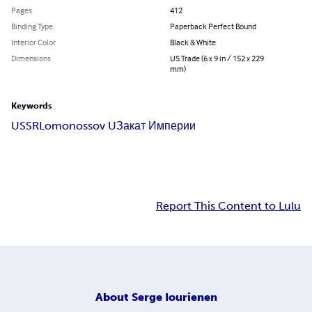
Pages
412
Binding Type
Paperback Perfect Bound
Interior Color
Black & White
Dimensions
US Trade (6 x 9 in / 152 x 229
mm)
Keywords
USSR
Lomonossov U
Закат Империи
Report This Content to Lulu
About
Serge Iourienen