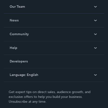
Our Team
About Us
News
Careers
In The News
Community
Events
Blog
Help
Videos
Order Lookup
Developers
Podcast
Knowledge Base
Language:
English
Contact Support
English
Get expert tips on direct sales, audience growth, and
Deutsch
exclusive offers to help you build your business.
Unsubscribe at any time.
Français