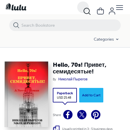
Hello, 70s! Привет, семидесятые!
Categories
Hello, 70s! Привет,
семидесятые!
By
Николай Пырегов
Paperback
Add to Cart
USD 25.48
Share
Usually printed in 3 - 5 business days