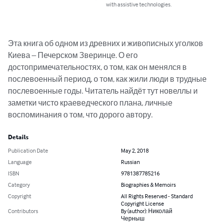
with assistive technologies.
Эта книга об одном из древних и живописных уголков 
Киева – Печерском Зверинце. О его 
достопримечательностях, о том, как он менялся в 
послевоенный период, о том, как жили люди в трудные 
послевоенные годы. Читатель найдёт тут новеллы и 
заметки чисто краеведческого плана, личные 
воспоминания о том, что дорого автору.
Details
Publication Date
May 2, 2018
Language
Russian
ISBN
9781387785216
Category
Biographies & Memoirs
Copyright
All Rights Reserved - Standard
Copyright License
Contributors
By (author): Николай
Черныш