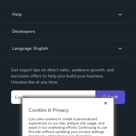
Events
Blog
Help
Videos
Order Lookup
Developers
Podcast
Knowledge Base
Language:
English
Contact Support
English
Get expert tips on direct sales, audience growth, and
Deutsch
exclusive offers to help you build your business.
Unsubscribe at any time.
Français
Italiano
Submit
Español
Cookies & Privacy
Lulu uses cookies to create a personalized
experience on our site, analyze site usage, and
assist in our marketing efforts. Continuing to use
this site without updating your privacy settings
means you agree to our use of cookies.