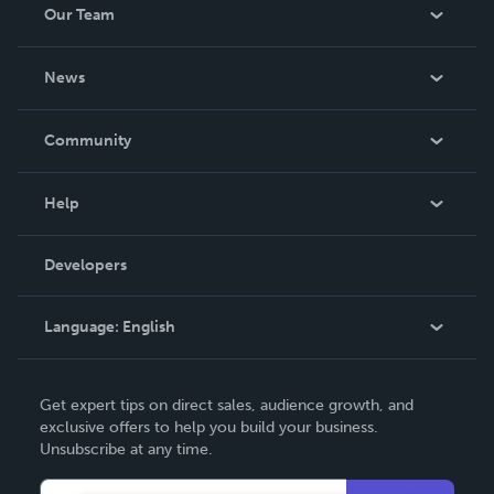
Our Team
About Us
News
Careers
In The News
Community
Events
Blog
Help
Videos
Order Lookup
Developers
Podcast
Knowledge Base
Language:
English
Contact Support
English
Get expert tips on direct sales, audience growth, and
Deutsch
exclusive offers to help you build your business.
Unsubscribe at any time.
Français
Italiano