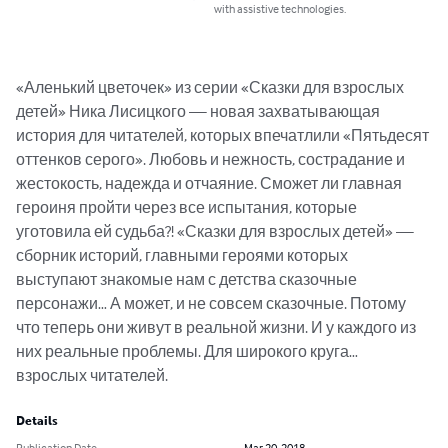
with assistive technologies.
«Аленький цветочек» из серии «Сказки для взрослых 
детей» Ника Лисицкого — новая захватывающая 
история для читателей, которых впечатлили «Пятьдесят 
оттенков серого». Любовь и нежность, сострадание и 
жестокость, надежда и отчаяние. Сможет ли главная 
героиня пройти через все испытания, которые 
уготовила ей судьба?! «Сказки для взрослых детей» — 
сборник историй, главными героями которых 
выступают знакомые нам с детства сказочные 
персонажи… А может, и не совсем сказочные. Потому 
что теперь они живут в реальной жизни. И у каждого из 
них реальные проблемы. Для широкого круга… 
взрослых читателей.
Details
Publication Date
Mar 20, 2018