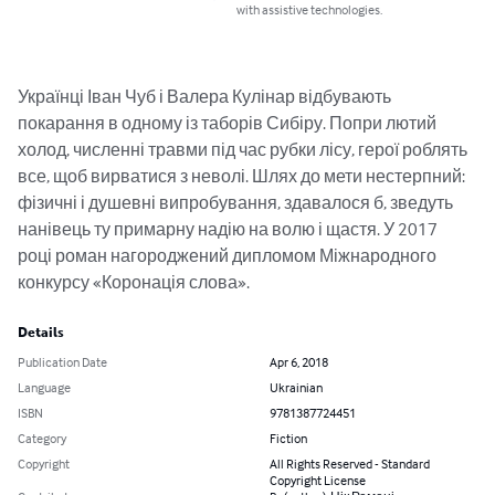
with assistive technologies.
Українці Іван Чуб і Валера Кулінар відбувають 
покарання в одному із таборів Сибіру. Попри лютий 
холод, численні травми під час рубки лісу, герої роблять 
все, щоб вирватися з неволі. Шлях до мети нестерпний: 
фізичні і душевні випробування, здавалося б, зведуть 
нанівець ту примарну надію на волю і щастя. У 2017 
році роман нагороджений дипломом Міжнародного 
конкурсу «Коронація слова».
Details
Publication Date
Apr 6, 2018
Language
Ukrainian
ISBN
9781387724451
Category
Fiction
Copyright
All Rights Reserved - Standard
Copyright License