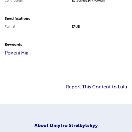
Contributors
By (author): Нік Ремені
Specifications
Format
EPUB
Keywords
Ремені Нік
Report This Content to Lulu
About
Dmytro Strelbytskyy