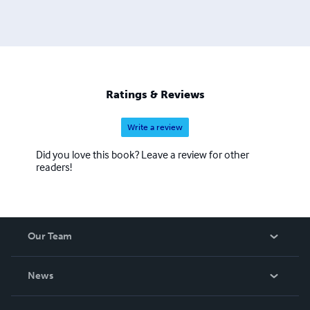
Ratings & Reviews
Write a review
Did you love this book? Leave a review for other
readers!
Our Team
About Us
News
Careers
In The News