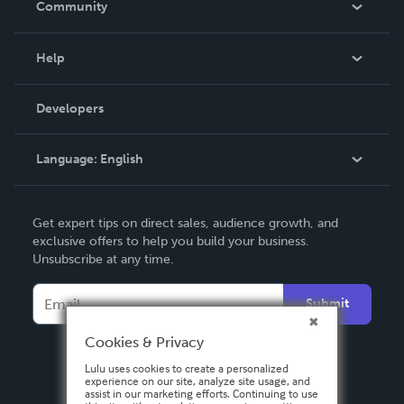
Community
Events
Blog
Help
Videos
Order Lookup
Developers
Podcast
Knowledge Base
Language:
English
Contact Support
English
Get expert tips on direct sales, audience growth, and
Deutsch
exclusive offers to help you build your business.
Unsubscribe at any time.
Français
Italiano
Submit
Español
Cookies & Privacy
Lulu uses cookies to create a personalized
experience on our site, analyze site usage, and
assist in our marketing efforts. Continuing to use