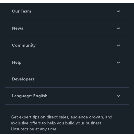
Our Team
About Us
News
Careers
In The News
Community
Events
Blog
Help
Videos
Order Lookup
Developers
Podcast
Knowledge Base
Language:
English
Contact Support
English
Get expert tips on direct sales, audience growth, and
Deutsch
exclusive offers to help you build your business.
Unsubscribe at any time.
Français