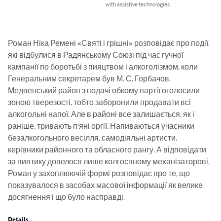
with assistive technologies.
Роман Ніка Ремені «Святі і грішні» розповідає про події, 
які відбулися в Радянському Союзі під час гучної 
кампанії по боротьбі з пияцтвом і алкоголізмом, коли 
Генеральним секретарем був М. С. Горбачов. 
Медвенський район з подачі обкому партії оголосили 
зоною тверезості, тобто заборонили продавати всі 
алкогольні напої. Але в районі все залишається, як і 
раніше, тривають п'яні оргії. Напиваються учасники 
безалкогольного весілля, самодіяльні артисти, 
керівники районного та обласного рангу. А відповідати 
за пиятику довелося лише колгоспному механізаторові. 
Роман у захоплюючій формі розповідає про те, що 
показувалося в засобах масової інформації як велике 
досягнення і що було насправді.
Details