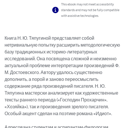
This ebook may not meet accessibility
standards and may not be fully compatible
with assistive technologies.
Книга Н. Ю. Тяпугиной представляет собой 
нетривиальную попытку расширить методологическую 
базу традиционных историко-литературных 
исследований. Она посвящена сложной и неизменно 
актуальной проблеме интерпретации произведений Ф. 
М. Достоевского. Автору удалось существенно 
дополнить, а порой и заново переосмыслить 
содержание ряда произведений писателя. Н. Ю. 
Тяпугина мастерски анализирует как художественные 
тексты раннего периода («Господин Прохарчин», 
«Хозяйка»), так и произведения зрелого писателя. 
Особый акцент сделан на поэтике романа «Идиот».

Адресована студентам и аспирантам-филологам, 