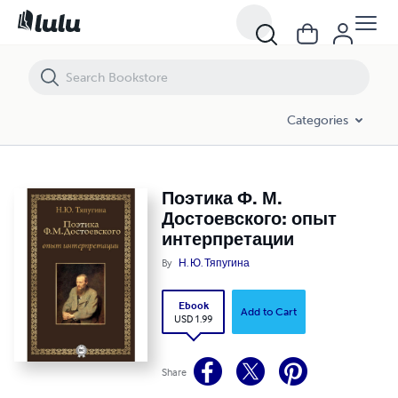
Поэтика Ф. М. Достоевского: опыт интерпретации
Categories
Поэтика Ф. М.
Достоевского: опыт
интерпретации
By
Н. Ю. Тяпугина
Ebook
Add to Cart
USD 1.99
Share