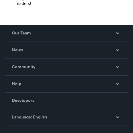
readers!
Our Team
About Us
News
Careers
In The News
Community
Events
Blog
Help
Videos
Order Lookup
Developers
Podcast
Knowledge Base
Language:
English
Contact Support
English