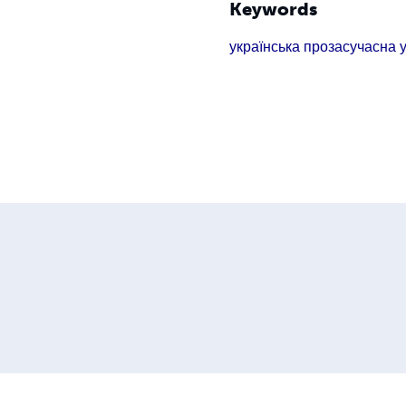
Keywords
українська проза
сучасна 