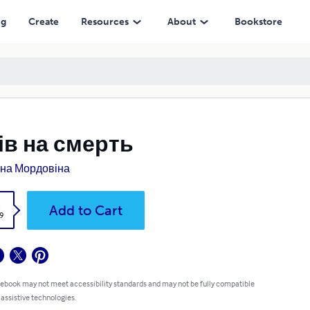
ng
Create
Resources
About
Bookstore
ів на смерть
на Мордовіна
k
Add to Cart
9
 ebook may not meet accessibility standards and may not be fully compatible
 assistive technologies.