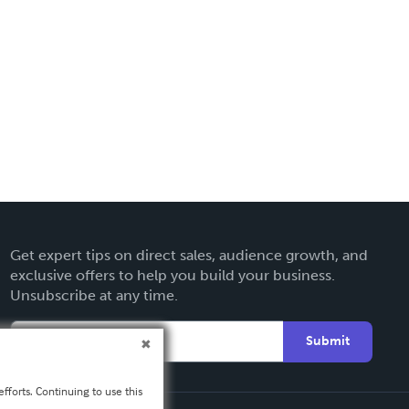
Get expert tips on direct sales, audience growth, and
exclusive offers to help you build your business.
Unsubscribe at any time.
Submit
fforts. Continuing to use this