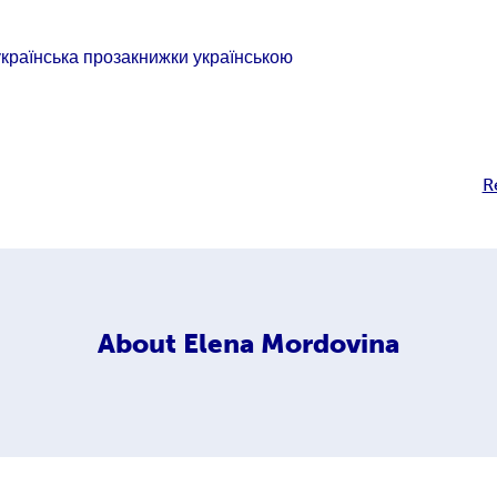
українська проза
книжки українською
R
About
Elena Mordovina