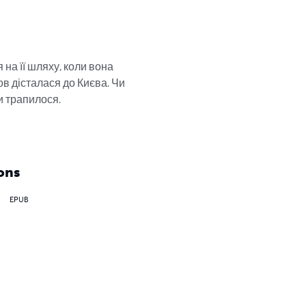
на її шляху, коли вона 
ов дісталася до Києва. Чи 
 трапилося. 

ons
EPUB