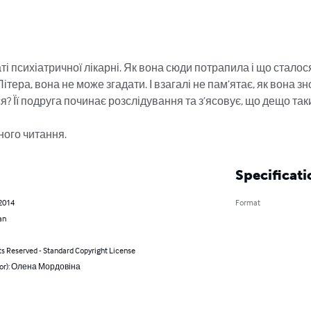
і психіатричної лікарні. Як вона сюди потрапила і що сталося 
ера, вона не може згадати. І взагалі не пам’ятає, як вона зн
? Її подруга починає розслідування та з’ясовує, що дещо таки
ного читання.
Specificati
 2014
Format
an
ts Reserved - Standard Copyright License
hor): Олена Мордовіна