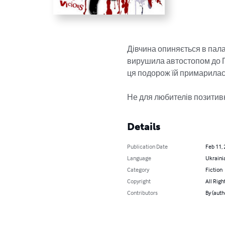
Дівчина опиняється в палат
вирушила автостопом до Піт
ця подорож їй примарилася
Не для любителів позитив
Details
Publication Date
Feb 11,
Language
Ukraini
Category
Fiction
Copyright
All Righ
Contributors
By (aut