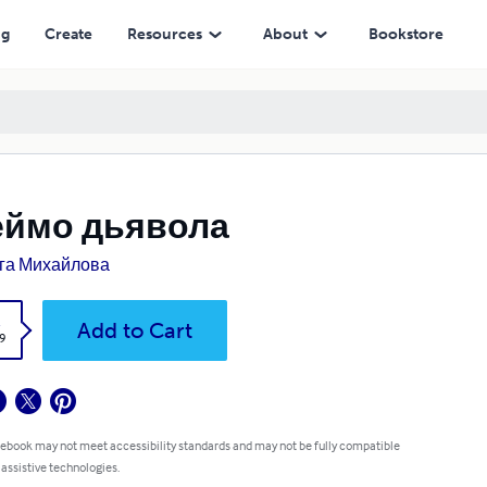
ng
Create
Resources
About
Bookstore
еймо дьявола
га Михайлова
k
Add to Cart
9
 ebook may not meet accessibility standards and may not be fully compatible
 assistive technologies.