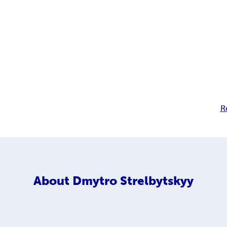
R
About
Dmytro Strelbytskyy