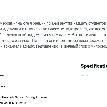
Меровинг на юге Франции прибывают тринадцать студентов 
и девушки, и многие из них даже не подозревает, что все они
й наделен особым демоническим даром. Все они имеют на тел
, что это означает. Не знают они и того, что за ними весьма 
и архангел Рафаил, ведущие свой извечный спор о милосер
Specificati
2018
Format
7949212
ts Reserved - Standard Copyright License
hor): Ольга Михайлова