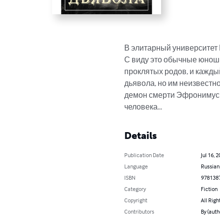
В элитарный университет 
С виду это обычные юноши 
проклятых родов, и кажды
дьявола, но им неизвестно
демон смерти Эфронимус 
человека...
Details
Publication Date
Jul 16, 
Language
Russian
ISBN
978138
Category
Fiction
Copyright
All Righ
Contributors
By (aut