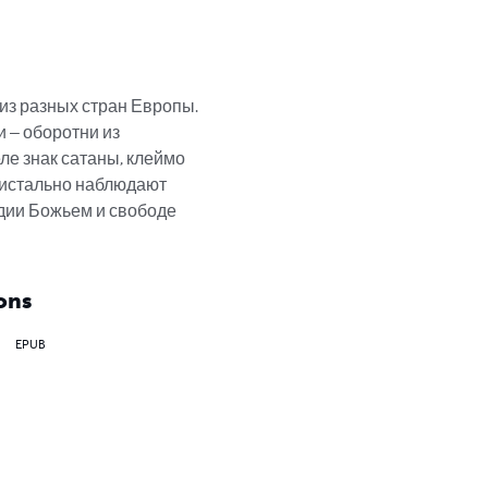
из разных стран Европы. 
 – оборотни из 
е знак сатаны, клеймо 
пристально наблюдают 
дии Божьем и свободе 
ons
EPUB