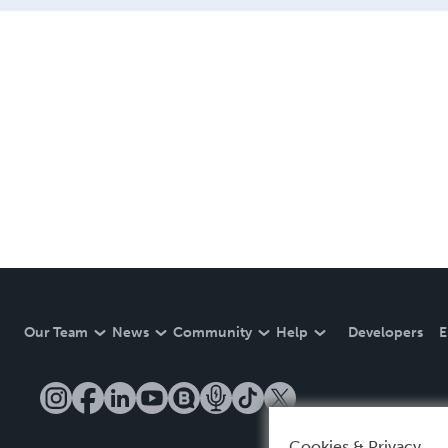
Our Team
News
Community
Help
Developers
E
Cookies & Privacy