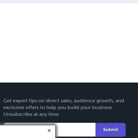
Get expert tips on direct sales, audience growth, and
exclusive offers to help you build your business.
Unsubscribe at any time.
Submit