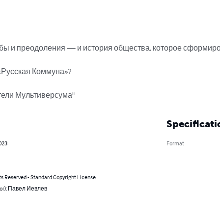
ы и преодоления — и история общества, которое сформирова
«Русская Коммуна»?

тели Мультиверсума"
Specificati
023
Format
ts Reserved - Standard Copyright License
hor): Павел Иевлев