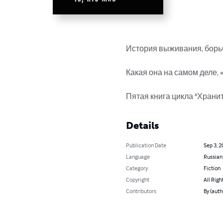
История выживания, борьб
Какая она на самом деле, 
Пятая книга цикла "Храни
Details
Publication Date
Sep 3, 2
Language
Russian
Category
Fiction
Copyright
All Righ
Contributors
By (aut