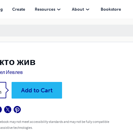
ng
Create
Resources
About
Bookstore
 кто жив
ел Иевлев
k
Add to Cart
5
 ebook may not meet accessibility standards and may not be fully compatible
 assistive technologies.