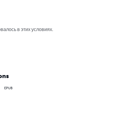
лось в этих условиях.

ons
EPUB