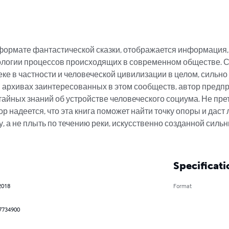
в формате фантастической сказки, отображается информация,
логии процессов происходящих в современном обществе. Ст
ке в частности и человеческой цивилизации в целом, сильно 
 архивах заинтересованных в этом сообществ, автор предпр
тайных знаний об устройстве человеческого социума. Не прет
р надеется, что эта книга поможет найти точку опоры и дас
, а не плыть по течению реки, искусственно созданной сильн
Specificati
2018
Format
7734900