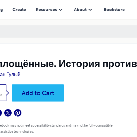
ng
Create
Resources
About
Bookstore
площённые. История проти
ан Гулый
k
Add to Cart
9
 ebook may not meet accessibility standards and may not be fully compatible
 assistive technologies.