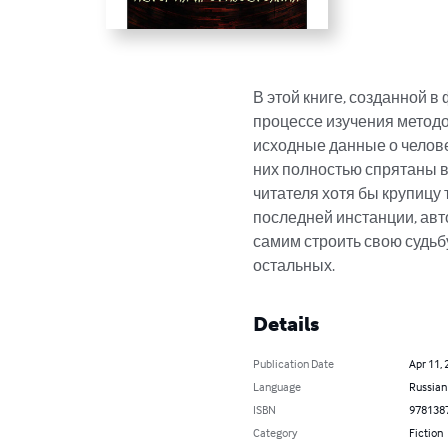
В этой книге, созданной 
процессе изучения методо
исходные данные о челове
них полностью спрятаны в
читателя хотя бы крупицу 
последней инстанции, авто
самим строить свою судьбу
остальных.
Details
Publication Date
Apr 11, 
Language
Russian
ISBN
978138
Category
Fiction