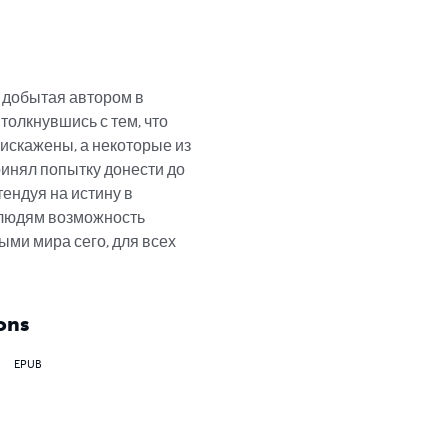
 добытая автором в 
олкнувшись с тем, что 
искажены, а некоторые из 
инял попытку донести до 
ендуя на истину в 
т людям возможность 
ыми мира сего, для всех 
ons
EPUB