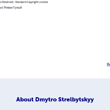
ts Reserved - Standard Copyright License
hor): Роман Гулый
R
About
Dmytro Strelbytskyy