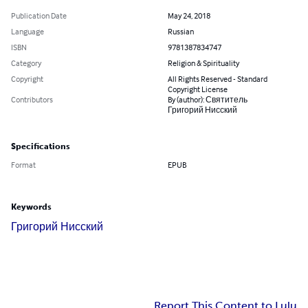
Publication Date
May 24, 2018
Language
Russian
ISBN
9781387834747
Category
Religion & Spirituality
Copyright
All Rights Reserved - Standard
Copyright License
Contributors
By (author): Святитель
Григорий Нисский
Specifications
Format
EPUB
Keywords
Григорий Нисский
Report This Content to Lulu