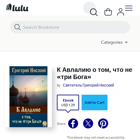
К Авлалию о том, что не «три Бога»
Categories
К Авлалию о том, что не
«три Бога»
By
Святитель Григорий Нисский
Ebook
Add to Cart
USD 1.29
Share
This ebook may not meet accessibility