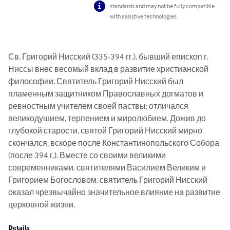
standards and may not be fully compatible
with assistive technologies.
Св. Григорий Нисский (335-394 гг.), бывший епископ г. 
Ниссы внес весомый вклад в развитие христианской 
философии. Святитель Григорий Нисский был 
пламенным защитником Православных догматов и 
ревностным учителем своей паствы; отличался 
великодушием, терпением и миролюбием. Дожив до 
глубокой старости, святой Григорий Нисский мирно 
скончался, вскоре после Константинопольского Собора 
(после 394 г.). Вместе со своими великими 
современниками, святителями Василием Великим и 
Григорием Богословом, святитель Григорий Нисский 
оказал чрезвычайно значительное влияние на развитие 
церковной жизни.
Details