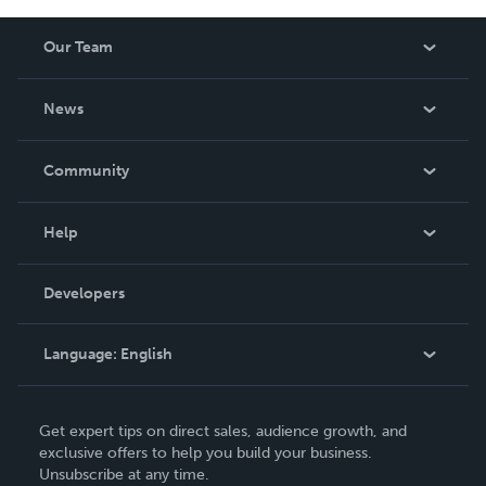
Our Team
About Us
News
Careers
In The News
Community
Events
Blog
Help
Videos
Order Lookup
Developers
Podcast
Knowledge Base
Language:
English
Contact Support
English
Get expert tips on direct sales, audience growth, and
Deutsch
exclusive offers to help you build your business.
Unsubscribe at any time.
Français