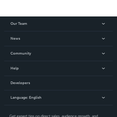
Our Team
About Us
News
Careers
In The News
Community
Events
Blog
Help
Videos
Order Lookup
Developers
Podcast
Knowledge Base
Language:
English
Contact Support
English
Get expert tips on direct sales, audience growth, and