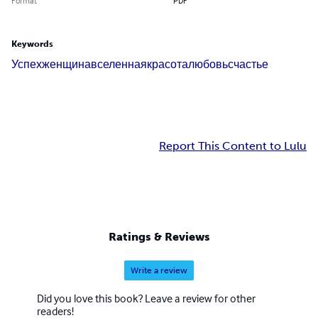
Format
PDF
Keywords
Успех
женщина
вселенная
красота
любовь
счастье
Report This Content to Lulu
Ratings & Reviews
Write a review
Did you love this book? Leave a review for other
readers!