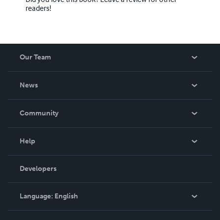
readers!
Our Team
About Us
News
Careers
In The News
Community
Events
Blog
Help
Videos
Order Lookup
Developers
Podcast
Knowledge Base
Language:
English
Contact Support
English