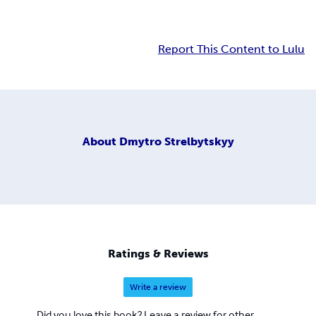
Report This Content to Lulu
About
Dmytro Strelbytskyy
Ratings & Reviews
Write a review
Did you love this book? Leave a review for other