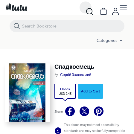
Спадкоємець
Categories
Спадкоємець
By
Сергій Залевський
Ebook
Add to Cart
USD 2.45
Share
This ebook may not meet accessibility
standards and may not be fully compatible