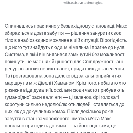
with assistive technologies.
Опинившись практично у безвихідному становищі, Макс 
збирається в довге забуття — рішення занурити своє 
тіло в анабіоз єдино можливе в цій ситуації. Вірогідність, 
що його тут знайдуть люди, мінімальна і прагне до нуля. 
Система, в якій він виявився замкнутий без можливості 
покинути, не має ніякій цінності для Співдружності: ані 
ресурсів, ані кисневих планет, придатних до заселення. 
Та і розташована вона далеко від загальноприйнятих 
маршрутів між Дівелі і Хаманом. Крім того, небагато хто 
ризикне відвідувати її, оскільки сюди часто прибувають 
гуманоїдної раси валлінги — ці зеленошкірі головаті 
коротуни сильно недолюблюють людей і ставляться до 
них, як до докучливих комах. Після декількох років 
забуття в стані замороженого шматка м'яса Макс 
повільно приходить до тями — за його оцінками, це 
повинно було статися через років тридцять, але 