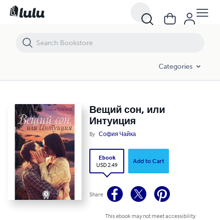
Вещий сон, или Интуиция
Categories
Вещий сон, или
Интуиция
By
София Чайка
Ebook
Add to Cart
USD 2.49
Share
This ebook may not meet accessibility