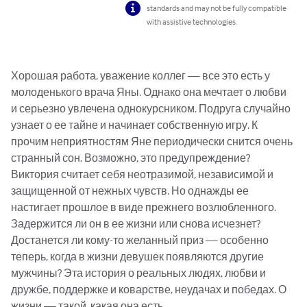
standards and may not be fully compatible
with assistive technologies.
Хорошая работа, уважение коллег — все это есть у 
молоденького врача Яны. Однако она мечтает о любви 
и серьезно увлечена однокурсником. Подруга случайно 
узнает о ее тайне и начинает собственную игру. К 
прочим неприятностям Яне периодически снится очень 
странный сон. Возможно, это предупреждение? 
Виктория считает себя неотразимой, независимой и 
защищенной от нежных чувств. Но однажды ее 
настигает прошлое в виде прежнего возлюбленного. 
Задержится ли он в ее жизни или снова исчезнет? 
Достанется ли кому-то желанный приз — особенно 
теперь, когда в жизни девушек появляются другие 
мужчины? Эта история о реальных людях, любви и 
дружбе, поддержке и коварстве, неудачах и победах. О 
жизни — такой, какая она есть.