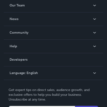
Our Team
About Us
News
Careers
In The News
Community
Events
Blog
Help
Videos
Order Lookup
Developers
Podcast
Knowledge Base
Language:
English
Contact Support
English
Get expert tips on direct sales, audience growth, and
Deutsch
exclusive offers to help you build your business.
Unsubscribe at any time.
Français