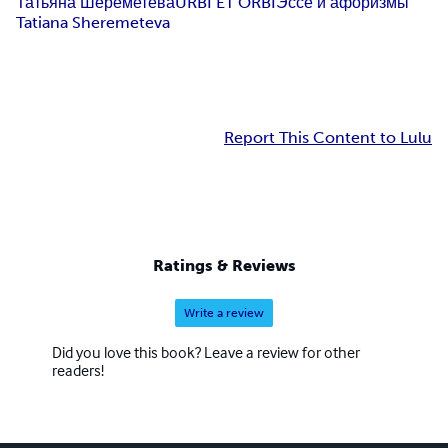
Татьяна Шереметева
URBI ET ORBI
Эссе и афоризмы
Tatiana Sheremeteva
Report This Content to Lulu
Ratings & Reviews
Write a review
Did you love this book? Leave a review for other
readers!