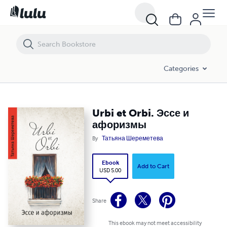
Urbi et Orbi. Эссе и афоризмы
Categories
Urbi et Orbi. Эссе и
афоризмы
By
Татьяна Шереметева
Ebook
Add to Cart
USD 5.00
Share
This ebook may not meet accessibility