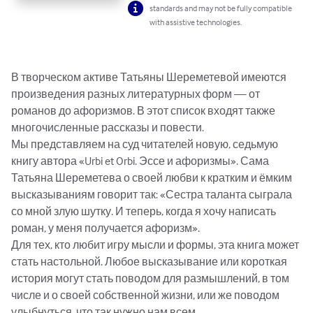
standards and may not be fully compatible
with assistive technologies.
В творческом активе Татьяны Шереметевой имеются 
произведения разных литературных форм — от 
романов до афоризмов. В этот список входят также 
многочисленные рассказы и повести. 

Мы представляем на суд читателей новую, седьмую 
книгу автора «Urbi et Orbi. Эссе и афоризмы». Сама 
Татьяна Шереметева о своей любви к кратким и ёмким 
высказываниям говорит так: «Сестра таланта сыграла 
со мной злую шутку. И теперь, когда я хочу написать 
роман, у меня получается афоризм». 

Для тех, кто любит игру мысли и формы, эта книга может 
стать настольной. Любое высказывание или короткая 
история могут стать поводом для размышлений, в том 
числе и о своей собственной жизни, или же поводом 
улыбнуться, что так нужно нам всем. 
