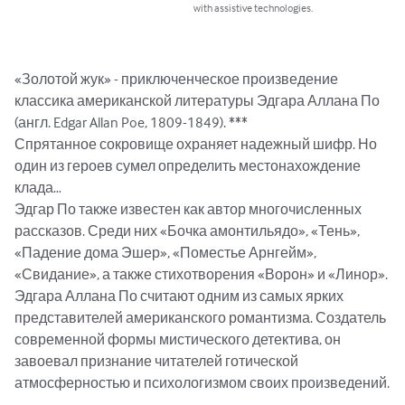
with assistive technologies.
«Золотой жук» - приключенческое произведение 
классика американской литературы Эдгара Аллана По 
(англ. Edgar Allan Poe, 1809-1849). ***

Спрятанное сокровище охраняет надежный шифр. Но 
один из героев сумел определить местонахождение 
клада…

Эдгар По также известен как автор многочисленных 
рассказов. Среди них «Бочка амонтильядо», «Тень», 
«Падение дома Эшер», «Поместье Арнгейм», 
«Свидание», а также стихотворения «Ворон» и «Линор».

Эдгара Аллана По считают одним из самых ярких 
представителей американского романтизма. Создатель 
современной формы мистического детектива, он 
завоевал признание читателей готической 
атмосферностью и психологизмом своих произведений.