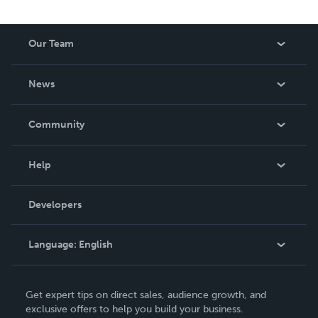
Our Team
About Us
News
Careers
In The News
Community
Events
Blog
Help
Videos
Order Lookup
Developers
Podcast
Knowledge Base
Language:
English
Contact Support
English
Get expert tips on direct sales, audience growth, and
Deutsch
exclusive offers to help you build your business.