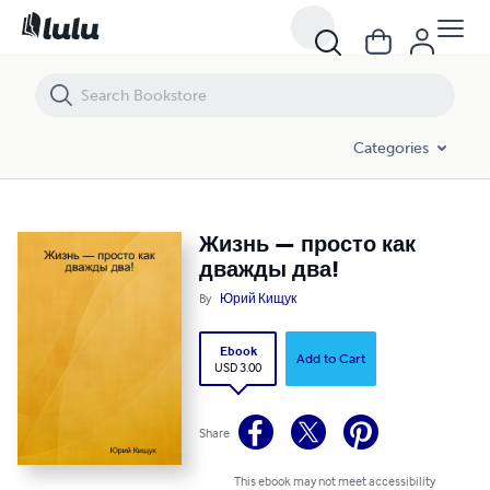
Жизнь — просто как дважды два!
Categories
Жизнь — просто как
дважды два!
By
Юрий Кищук
Ebook
Add to Cart
USD 3.00
Share
This ebook may not meet accessibility