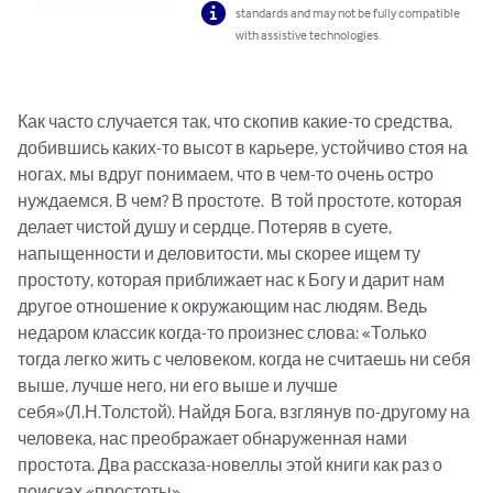
standards and may not be fully compatible
with assistive technologies.
Как часто случается так, что скопив какие-то средства, 
добившись каких-то высот в карьере, устойчиво стоя на 
ногах, мы вдруг понимаем, что в чем-то очень остро 
нуждаемся. В чем? В простоте.  В той простоте, которая 
делает чистой душу и сердце. Потеряв в суете, 
напыщенности и деловитости, мы скорее ищем ту 
простоту, которая приближает нас к Богу и дарит нам 
другое отношение к окружающим нас людям. Ведь 
недаром классик когда-то произнес слова: «Только 
тогда легко жить с человеком, когда не считаешь ни себя 
выше, лучше него, ни его выше и лучше 
себя»(Л.Н.Толстой). Найдя Бога, взглянув по-другому на 
человека, нас преображает обнаруженная нами 
простота. Два рассказа-новеллы этой книги как раз о 
поисках «простоты»